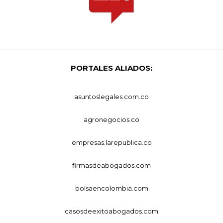
PORTALES ALIADOS:
asuntoslegales.com.co
agronegocios.co
empresas.larepublica.co
firmasdeabogados.com
bolsaencolombia.com
casosdeexitoabogados.com