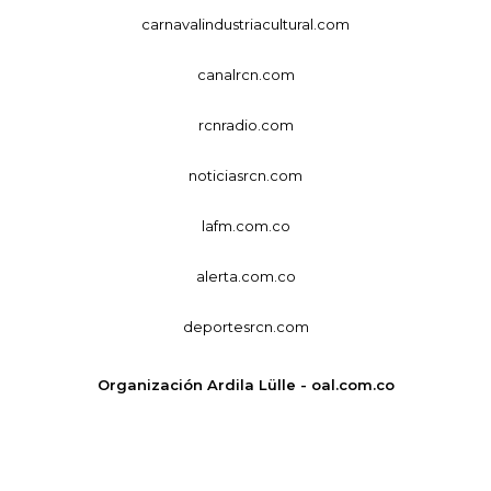
carnavalindustriacultural.com
canalrcn.com
rcnradio.com
noticiasrcn.com
lafm.com.co
alerta.com.co
deportesrcn.com
Organización Ardila Lülle - oal.com.co