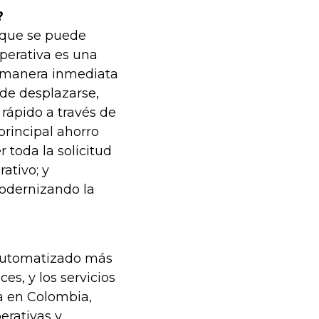
?
o que se puede
operativa es una
e manera inmediata
 de desplazarse,
rápido a través de
principal ahorro
r toda la solicitud
ativo; y
modernizando la
a automatizado más
es, y los servicios
ra en Colombia,
erativas y