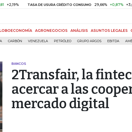
,19%
29,66%
+0,87%
+3,02%
TASA DE USURA CRÉDITO CONSUMO
LOBOECONOMÍA
AGRONEGOCIOS
ANÁLISIS
ASUNTOS LEGALES
ÍA
CARBÓN
VENEZUELA
PETRÓLEO
GRUPO ARGOS
EBITDA
AMÉ
BANCOS
2Transfair, la fint
acercar a las cooper
mercado digital