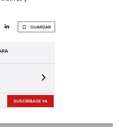
GUARDAR
ARA
Next slide
SUSCRÍBASE YA