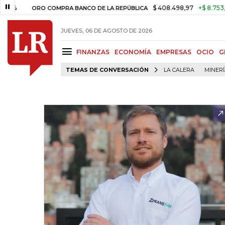
$ 408.498,97
+$ 8.753,81
+2
ORO COMPRA BANCO DE LA REPÚBLICA
JUEVES, 06 DE AGOSTO DE 2026
FINANZAS
ECONOMÍA
EMPRESAS
OCIO
G
TEMAS DE CONVERSACIÓN
LA CALERA
MINER