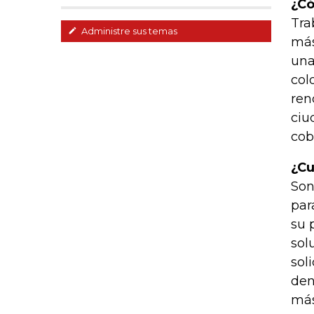
¿Có
Tra
Administre sus temas
más
una
col
ren
ciu
cob
¿Cu
Son
par
su 
sol
sol
den
más