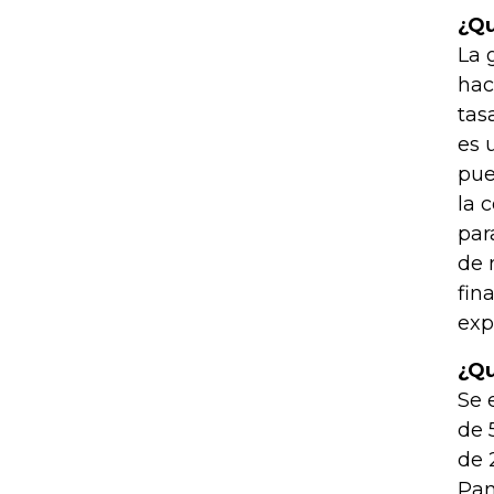
¿Qu
La 
hac
tas
es 
pue
la 
par
de 
fin
exp
¿Qu
Se 
de 
de 
Pan