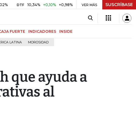
SUSCRÍBASE
10,34%
+0,10%
+0,98%
$ 416,86
+$ 0,05
+0,01%
DTF
UVR
VER MÁS
CAJA FUERTE
INDICADORES
INSIDE
RICA LATINA
MOROSIDAD
ech que ayuda a
ativas al