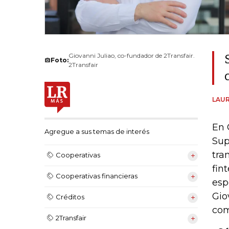
Giovanni Juliao, co-fundador de 2Transfair.
Foto:
2Transfair
LAUR
En 
Agregue a sus temas de interés
Sup
tra
Cooperativas
fin
Cooperativas financieras
esp
Gio
Créditos
com
2Transfair