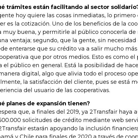
é trámites están facilitando al sector solidario
gente hoy quiere las cosas inmediatas, lo primer
er es la cotización. Uno de los beneficios de la co
a muy buena, y permitirle al público conocerla d
una ventaja; segundo, que la gente, sin necesidad
de enterarse que su crédito va a salir mucho más 
cooperativa que por otros medios. Esto es como el 
a el público en general. Está la posibilidad de hace
manera digital, algo que alivia todo el proceso oper
almente, la satisfacción del cliente, pues se está 
eriencia del usuario de las cooperativas.
é planes de expansión tienen?
espera que, a finales del 2019, ya 2Transfair hay
500.000 solicitudes de crédito mediante web servic
2Transfair estarán apoyando la inclusión financie
amá y Chile para finales de 2020 a través de coop