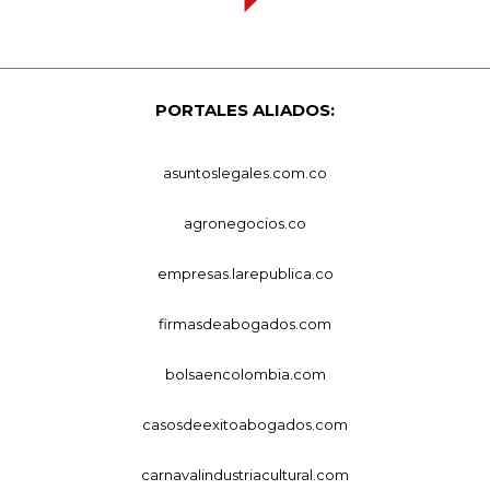
PORTALES ALIADOS:
asuntoslegales.com.co
agronegocios.co
empresas.larepublica.co
firmasdeabogados.com
bolsaencolombia.com
casosdeexitoabogados.com
carnavalindustriacultural.com