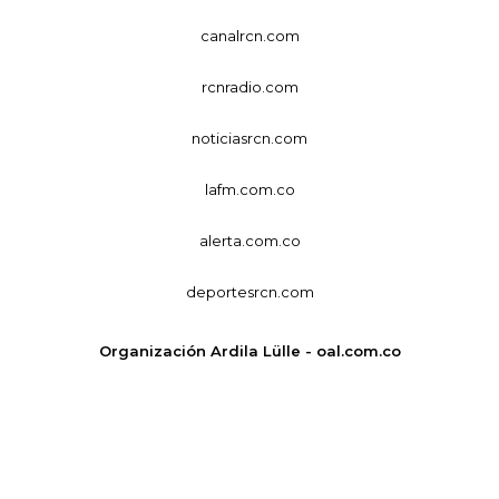
canalrcn.com
rcnradio.com
noticiasrcn.com
lafm.com.co
alerta.com.co
deportesrcn.com
Organización Ardila Lülle - oal.com.co