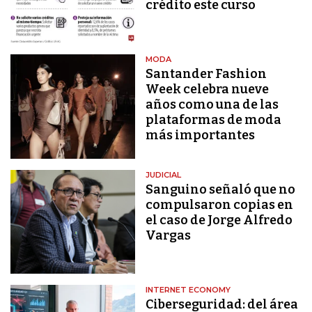
crédito este curso
MODA
Santander Fashion
Week celebra nueve
años como una de las
plataformas de moda
más importantes
JUDICIAL
Sanguino señaló que no
compulsaron copias en
el caso de Jorge Alfredo
Vargas
INTERNET ECONOMY
Ciberseguridad: del área