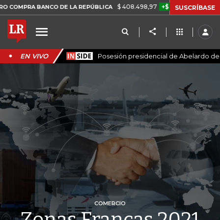
$ 408.498,97
+$ 8.753,81
+2,19%
BANCO DE LA REPÚBLICA
TASA 
SUSCRÍBASE
EN VIVO
Posesión presidencial de Abelardo de l
COMERCIO