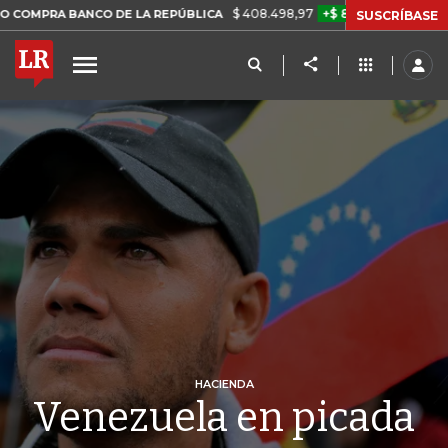
$ 408.498,97
+$ 8.753,81
+2,19%
ANCO DE LA REPÚBLICA
TASA D
SUSCRÍBASE
HACIENDA
Venezuela en picada