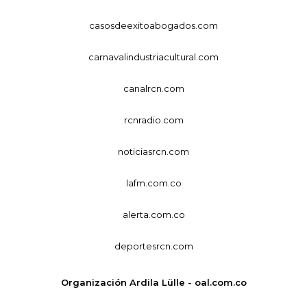
casosdeexitoabogados.com
carnavalindustriacultural.com
canalrcn.com
rcnradio.com
noticiasrcn.com
lafm.com.co
alerta.com.co
deportesrcn.com
Organización Ardila Lülle - oal.com.co