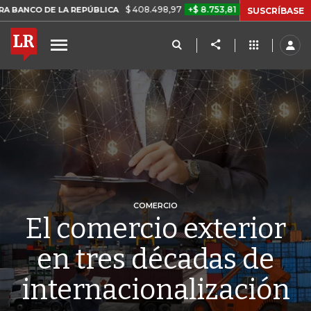
$ 408.498,97
+$ 8.753,81
+2,19%
DE LA REPÚBLICA
TASA DE US
SUSCRÍBASE
COMERCIO
El comercio exterior
en tres décadas de
internacionalización