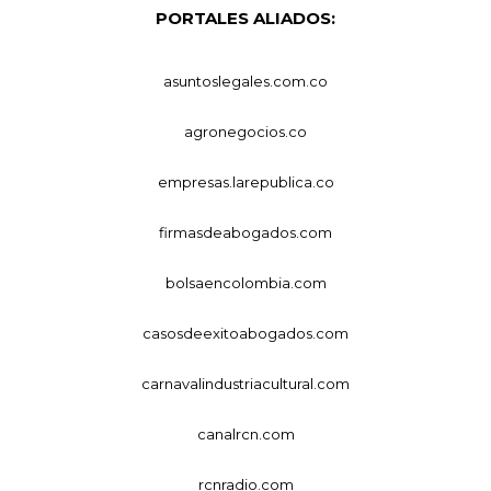
PORTALES ALIADOS:
asuntoslegales.com.co
agronegocios.co
empresas.larepublica.co
firmasdeabogados.com
bolsaencolombia.com
casosdeexitoabogados.com
carnavalindustriacultural.com
canalrcn.com
rcnradio.com