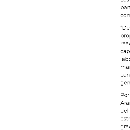
bar
com
“De
pro
rea
cap
lab
man
con
gen
Por
Ara
del
est
gra