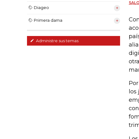
SAL
Diageo
Con
Primera dama
aco
paí
Administre sus temas
ali
dig
otr
man
Por
los
emp
con
fom
tri
Los