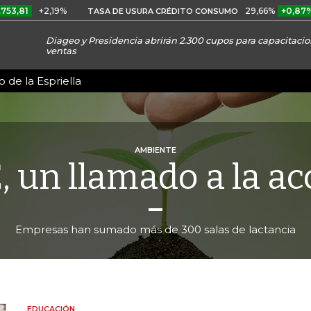
+2,19%
29,66%
+0,87%
+3,02
TASA DE USURA CRÉDITO CONSUMO
Diageo y Presidencia abrirán 2.300 cupos para capacitaci
ventas
 de la Espriella
AMBIENTE
, un llamado a la ac
Empresas han sumado más de 300 salas de lactancia
EDUCACIÓN