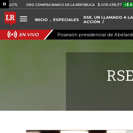
%
$ 408.498,97
+$ 8.753,81
ORO COMPRA BANCO DE LA REPÚBLICA
RSE, UN LLAMADO A LA
INICIO
ESPECIALES
ACCIÓN
Posesión presidencial de Abelardo
EN VIVO
RSE