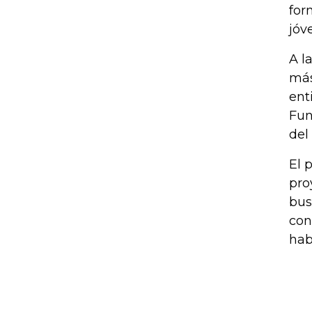
for
jóv
A l
más
ent
Fun
del
El 
pro
bus
con
hab