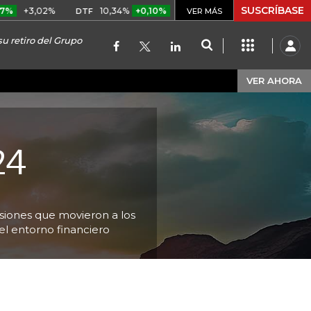
SUSCRÍBASE
%
10,34%
+0,10%
+0,98%
$ 416,91
+$ 0,05
+0,01%
DTF
UVR
VER MÁS
u retiro del Grupo
VER AHORA
24
siones que movieron a los
el entorno financiero