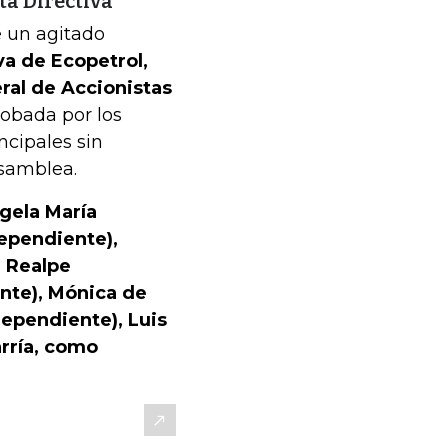
ta Directiva
 un agitado
va de Ecopetrol,
ral de Accionistas
robada por los
cipales sin
Asamblea.
gela María
dependiente),
a Realpe
nte), Mónica de
dependiente), Luis
rría, como