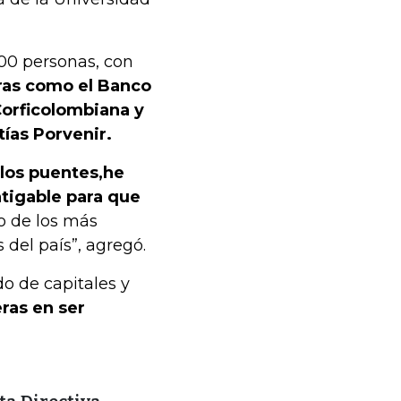
00 personas, con
ras como el Banco
Corficolombiana y
ías Porvenir.
los puentes,
he
atigable para que
o de los más
del país”, agregó.
o de capitales y
ras en ser