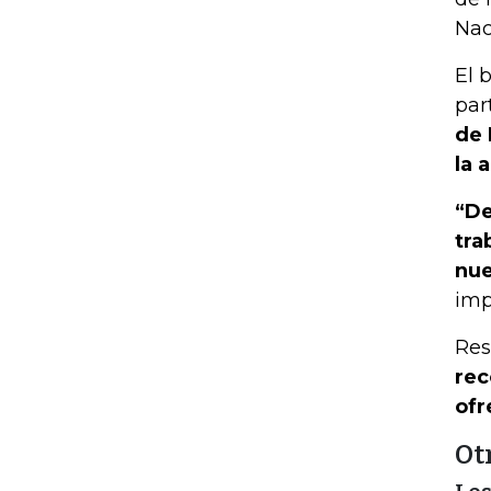
Nac
El 
par
de 
la 
“De
tra
nue
imp
Res
rec
ofr
Ot