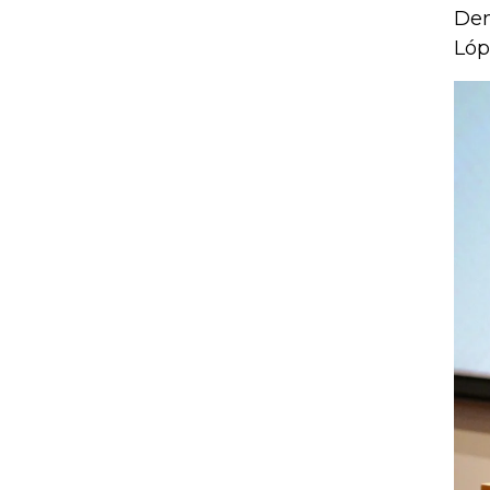
Dem
Lóp