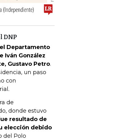
el DNP
 del Departamento
ge Iván González
te, Gustavo Petro
.
sidencia, un paso
ho con
ial.
ra de
do, donde estuvo
fue resultado de
su elección debido
o del Polo