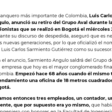
banquero más importante de Colombia,
Luis Carl
ulo, anunció su retiro del Grupo Aval durante 
ionistas que se realizó en Bogotá el miércoles
ante su discurso de despedida, aseguró que es ne
as nuevas generaciones, por lo que oficializó el 
o Luis Carlos Sarmiento Gutiérrez como su sucesor
 el anuncio, Sarmiento Angulo saldrá del Grupo d
 empresa que hoy es el mayor conglomerado fina
ombia.
Empezó hace 68 años cuando él mismo 
endamiento una oficina de 18 metros cuadrados
otá.
amos entonces tres empleados, un contador, u
ente, que por supuesto era yo mismo,
que había
ingeniero con honores en la Facultad de Ingenierí