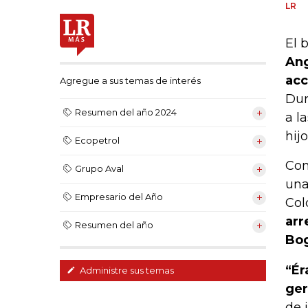
LR
El 
Ang
acc
Agregue a sus temas de interés
Dur
Resumen del año 2024
a l
hij
Ecopetrol
Con
Grupo Aval
una
Empresario del Año
Col
arr
Resumen del año
Bog
“Ér
Administre sus temas
ger
de 