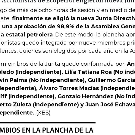
 Accionistas de Ecopetrol eligieron nueva Jun
go de más de ocho horas de sesión y en medio de
ate,
finalmente se eligió la nueva Junta Directi
 una aprobación de 98,9% de la Asamblea Gene
la estatal petrolera
. De este modo, la plancha ap
ionistas quedó integrada por nueve miembros prin
lentes, quienes son elegidos por cada año en la 
 miembros de la Junta quedó conformada por:
Án
ledo (Independiente), Lilia Tatiana Roa (No in
in Palma (No independiente), Guillermo Garcí
dependiente), Álvaro Torres Macías (Independie
iff (Independiente), Gonzalo Hernández (No in
erto Zuleta (Independiente) y Juan José Echava
ependiente.
(XBS)