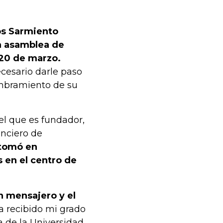
os Sarmiento
la asamblea de
 20 de marzo.
cesario darle paso
nombramiento de su
.
el que es fundador,
nciero de
tomó en
 en el centro de
n mensajero y el
 recibido mi grado
a de la Universidad