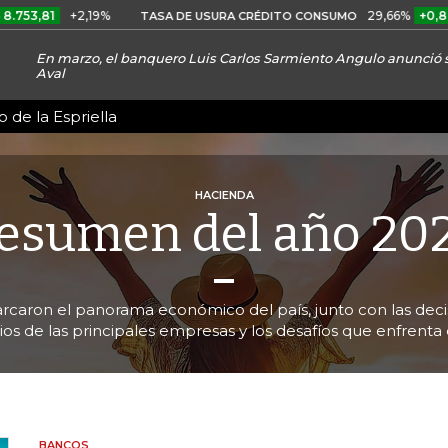
+2,19%
29,66%
+0,87%
+3,02
TASA DE USURA CRÉDITO CONSUMO
En marzo, el banquero Luis Carlos Sarmiento Angulo anunció s
Aval
 de la Espriella
HACIENDA
esumen del año 20
rcaron el panorama económico del país, junto con las deci
os de las principales empresas y los desafíos que enfrenta 
BANCOS