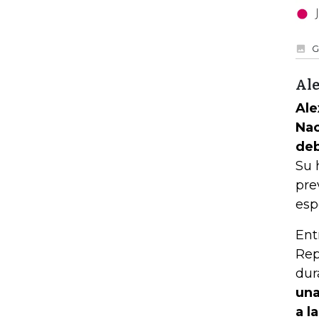
G
Ale
Ale
Nac
deb
Su 
pre
esp
Ent
Rep
dur
una
a l