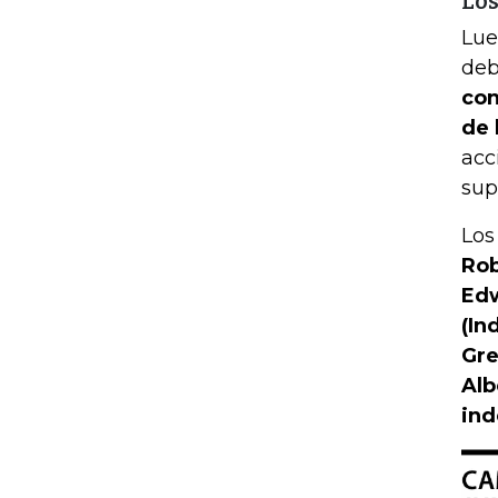
Los
Lue
deb
con
de 
acc
sup
Los
Rob
Edw
(In
Gre
Alb
ind