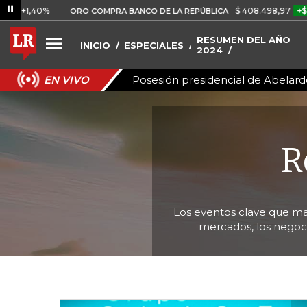
$ 408.498,97
+$ 8.753,81
ORO COMPRA BANCO DE LA REPÚBLICA
RESUMEN DEL AÑO
INICIO
ESPECIALES
2024
Posesión presidencial de Abelardo
EN VIVO
R
Los eventos clave que ma
mercados, los negoci