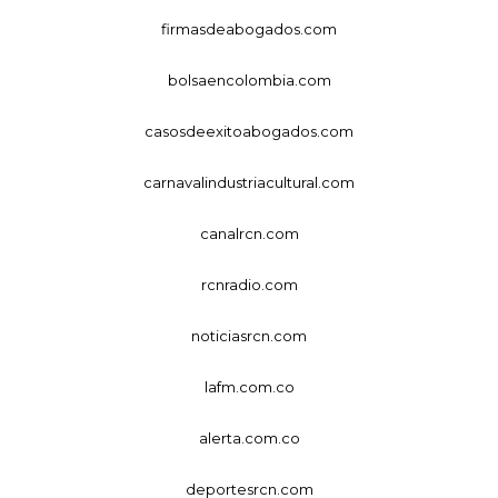
firmasdeabogados.com
bolsaencolombia.com
casosdeexitoabogados.com
carnavalindustriacultural.com
canalrcn.com
rcnradio.com
noticiasrcn.com
lafm.com.co
alerta.com.co
deportesrcn.com