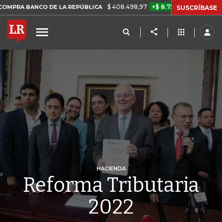
$ 408.498,97
+$ 8.753,81
+2,19%
O DE LA REPÚBLICA
TASA DE 
SUSCRÍBASE
HACIENDA
Reforma Tributaria
2022