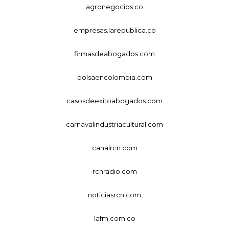
agronegocios.co
empresas.larepublica.co
firmasdeabogados.com
bolsaencolombia.com
casosdeexitoabogados.com
carnavalindustriacultural.com
canalrcn.com
rcnradio.com
noticiasrcn.com
lafm.com.co