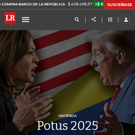
$ 408.498,97
+$ 8.753,81
+2,19%
ANCO DE LA REPÚBLICA
TASA D
SUSCRÍBASE
HACIENDA
Potus 2025