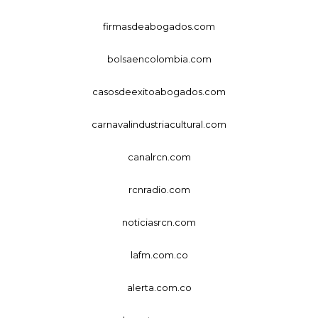
firmasdeabogados.com
bolsaencolombia.com
casosdeexitoabogados.com
carnavalindustriacultural.com
canalrcn.com
rcnradio.com
noticiasrcn.com
lafm.com.co
alerta.com.co