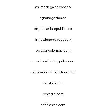
asuntoslegales.com.co
agronegocios.co
empresas.larepublica.co
firmasdeabogados.com
bolsaencolombia.com
casosdeexitoabogados.com
carnavalindustriacultural.com
canalrcn.com
rcnradio.com
noticiasrcn.com