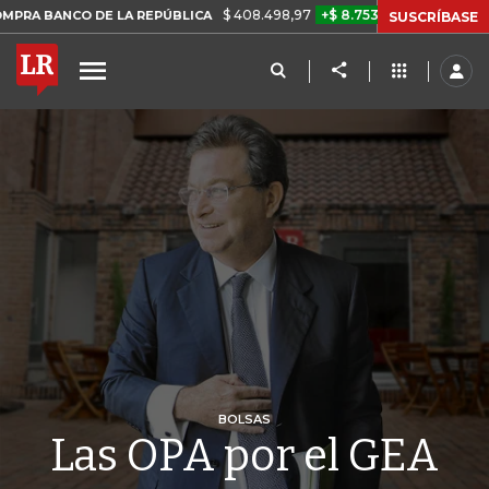
$ 408.498,97
+$ 8.753,81
+2,19%
CO DE LA REPÚBLICA
TASA DE 
SUSCRÍBASE
BOLSAS
Las OPA por el GEA