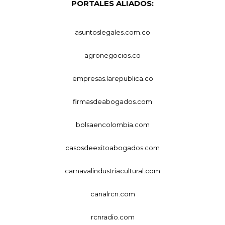
PORTALES ALIADOS:
asuntoslegales.com.co
agronegocios.co
empresas.larepublica.co
firmasdeabogados.com
bolsaencolombia.com
casosdeexitoabogados.com
carnavalindustriacultural.com
canalrcn.com
rcnradio.com