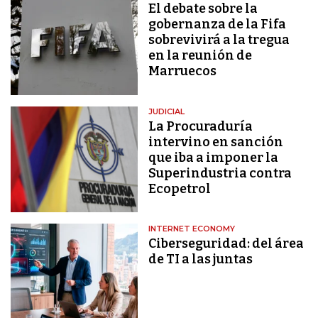
El debate sobre la
gobernanza de la Fifa
sobrevivirá a la tregua
en la reunión de
Marruecos
JUDICIAL
La Procuraduría
intervino en sanción
que iba a imponer la
Superindustria contra
Ecopetrol
INTERNET ECONOMY
Ciberseguridad: del área
de TI a las juntas