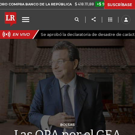
$ 418.111,88
+$ 9.612,91
+2,35%
RA BANCO DE LA REPÚBLICA
TASA
SUSCRÍBASE
EN VIVO
Se aprobó la declaratoria de desastre de carác
BOLSAS