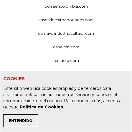
bolsaencolombia.com
casosdeexitoabogados.com
carnavalindustriacultural.com
canalrcn.com
rcnradio.com
noticiasrcn.com
COOKIES
lafm.com.co
Este sitio web usa cookies propias y de terceros para
analizar el tráfico, mejorar nuestros servicio y conocer el
comportamiento del usuario. Para conocer más, acceda a
alerta.com.co
nuestra
Política de Cookies
.
deportesrcn.com
ENTENDIDO
TEMAS DE INTERÉS
Organización Ardila Lülle - oal.com.co