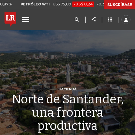
US$ 75,09
-US$ 0,24
-0,32%
ÓLEO WTI
CAFÉ COLOMBIAN MILDS
SUSCRÍBASE
HACIENDA
Norte de Santander,
una frontera
productiva