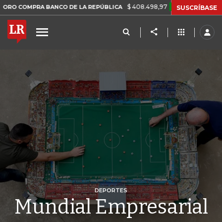
$ 408.498,97
+$ 8.753,81
+2,19%
PRA BANCO DE LA REPÚBLICA
T
SUSCRÍBASE
DEPORTES
Mundial Empresarial