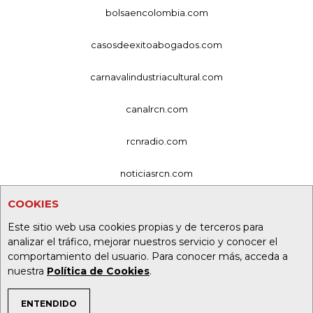
bolsaencolombia.com
casosdeexitoabogados.com
carnavalindustriacultural.com
canalrcn.com
rcnradio.com
noticiasrcn.com
COOKIES
lafm.com.co
Este sitio web usa cookies propias y de terceros para
alerta.com.co
analizar el tráfico, mejorar nuestros servicio y conocer el
comportamiento del usuario. Para conocer más, acceda a
deportesrcn.com
nuestra
Política de Cookies
.
ENTENDIDO
Organización Ardila Lülle - oal.com.co