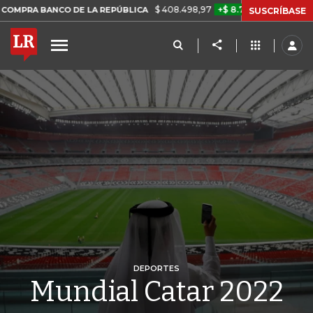
$ 408.498,97
+$ 8.753,81
+2,19%
ANCO DE LA REPÚBLICA
TASA 
SUSCRÍBASE
DEPORTES
Mundial Catar 2022