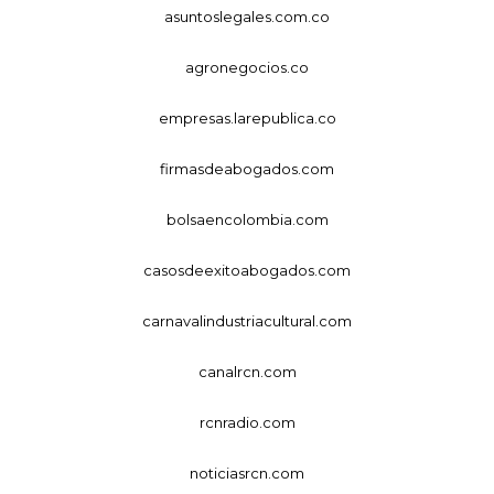
asuntoslegales.com.co
agronegocios.co
empresas.larepublica.co
firmasdeabogados.com
bolsaencolombia.com
casosdeexitoabogados.com
carnavalindustriacultural.com
canalrcn.com
rcnradio.com
noticiasrcn.com