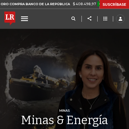
$ 408.498,97
+$ 8.753,81
+2,19%
RA BANCO DE LA REPÚBLICA
T
SUSCRÍBASE
MINAS
Minas & Energía