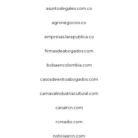
asuntoslegales.com.co
agronegocios.co
empresas.larepublica.co
firmasdeabogados.com
bolsaencolombia.com
casosdeexitoabogados.com
carnavalindustriacultural.com
canalrcn.com
rcnradio.com
noticiasrcn.com