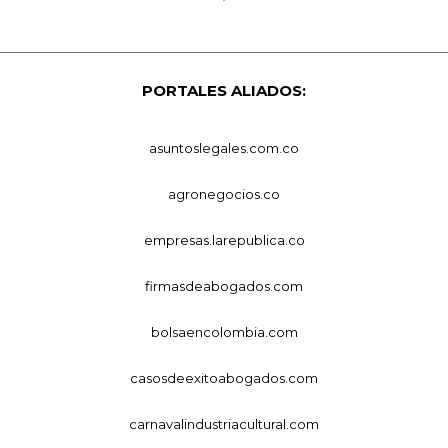
PORTALES ALIADOS:
asuntoslegales.com.co
agronegocios.co
empresas.larepublica.co
firmasdeabogados.com
bolsaencolombia.com
casosdeexitoabogados.com
carnavalindustriacultural.com