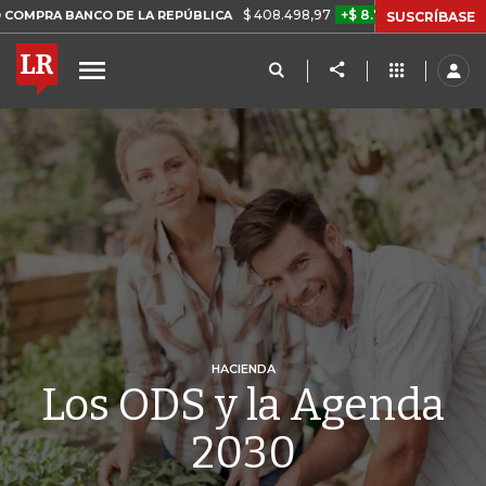
$ 408.498,97
+$ 8.753,81
+2,19%
NCO DE LA REPÚBLICA
TASA D
SUSCRÍBASE
HACIENDA
Los ODS y la Agenda
2030