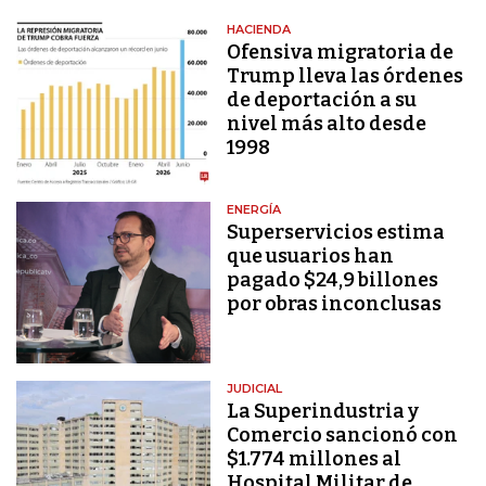
HACIENDA
Ofensiva migratoria de
Trump lleva las órdenes
de deportación a su
nivel más alto desde
1998
ENERGÍA
Superservicios estima
que usuarios han
pagado $24,9 billones
por obras inconclusas
JUDICIAL
La Superindustria y
Comercio sancionó con
$1.774 millones al
Hospital Militar de