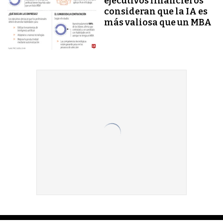
ejecutivos financieros
consideran que la IA es
más valiosa que un MBA