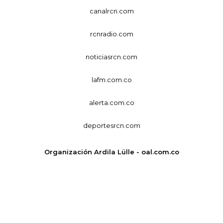
canalrcn.com
rcnradio.com
noticiasrcn.com
lafm.com.co
alerta.com.co
deportesrcn.com
Organización Ardila Lülle - oal.com.co