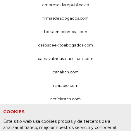
empresas.larepublica.co
firmasdeabogados.com
bolsaencolombia.com
casosdeexitoabogados.com
carnavalindustriacultural.com
canalrcn.com
rcnradio.com
noticiasrcn.com
COOKIES
lafm.com.co
Este sitio web usa cookies propias y de terceros para
alerta.com.co
analizar el tráfico, mejorar nuestros servicio y conocer el