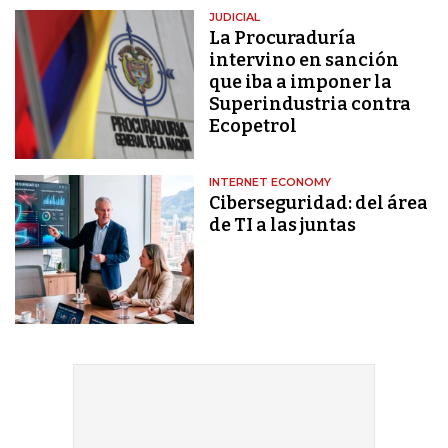
JUDICIAL
La Procuraduría
intervino en sanción
que iba a imponer la
Superindustria contra
Ecopetrol
INTERNET ECONOMY
Ciberseguridad: del área
de TI a las juntas