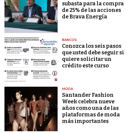
subasta para la compra
de 25% de las acciones
de Brava Energía
BANCOS
Conozca los seis pasos
que usted debe seguir si
quiere solicitar un
crédito este curso
MODA
Santander Fashion
Week celebra nueve
años como una de las
plataformas de moda
más importantes