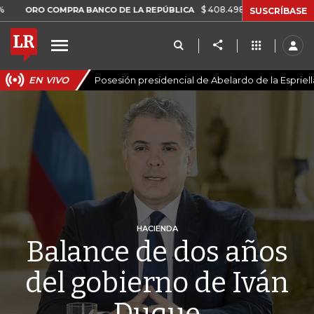
$ 408.498,97
+$ 8.753,81
+2,19%
O COMPRA BANCO DE LA REPÚBLICA
SUSCRÍBASE
EN VIVO
Posesión presidencial de Abelardo de la Espriell
HACIENDA
Balance de dos años
del gobierno de Iván