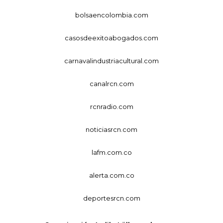
bolsaencolombia.com
casosdeexitoabogados.com
carnavalindustriacultural.com
canalrcn.com
rcnradio.com
noticiasrcn.com
lafm.com.co
alerta.com.co
deportesrcn.com