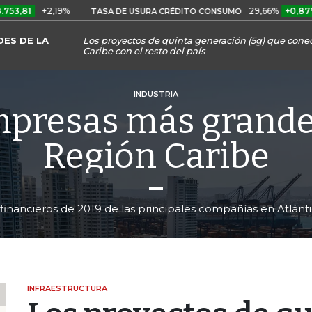
+2,19%
29,66%
+0,87%
+3,0
TASA DE USURA CRÉDITO CONSUMO
ES DE LA
Los proyectos de quinta generación (5g) que conec
Caribe con el resto del país
INDUSTRIA
mpresas más grandes
Región Caribe
financieros de 2019 de las principales compañías en Atlánt
INFRAESTRUCTURA