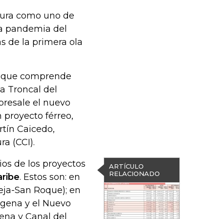
ctura como uno de
la pandemia del
s de la primera ola
G, que comprende
la Troncal del
bresale el nuevo
 proyecto férreo,
rtín Caicedo,
a (CCI).
os de los proyectos
ARTÍCULO
RELACIONADO
ribe
. Estos son: en
eja-San Roque); en
agena y el Nuevo
ena y Canal del