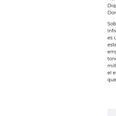
Diq
Dor
Sob
Inf
es 
est
emp
ton
mil
el 
que