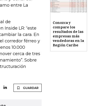
tramo entre La
al de
Conozca y
compare los
n Inside LR: “este
resultados de las
cambiar la cara. En
empresas más
l corredor férreo y
vendedoras en la
Región Caribe
enos 10.000
mover cerca de tres
onamiento”. Sobre
structuración
GUARDAR
ARA