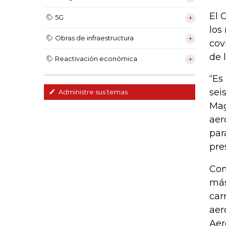
El 
5G
los
Obras de infraestructura
cov
de 
Reactivación económica
“Es
sei
Administre sus temas
Mag
aer
par
pre
Com
más
car
aer
Aer