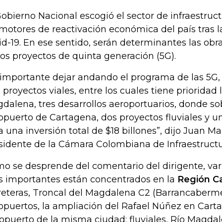
Gobierno Nacional escogió el sector de infraestru
 motores de reactivación económica del país tras 
id-19. En ese sentido, serán determinantes las obra
los proyectos de quinta generación (5G).
 importante dejar andando el programa de las 5
s proyectos viales, entre los cuales tiene prioridad 
dalena, tres desarrollos aeroportuarios, donde so
opuerto de Cartagena, dos proyectos fluviales y un
a una inversión total de $18 billones”, dijo Juan Ma
sidente de la Cámara Colombiana de Infraestructur
o se desprende del comentario del dirigente, vari
 importantes están concentrados en la
Región Ca
reteras, Troncal del Magdalena C2 (Barrancaberm
opuertos, la ampliación del Rafael Núñez en Cart
opuerto de la misma ciudad; fluviales, Río Magdal