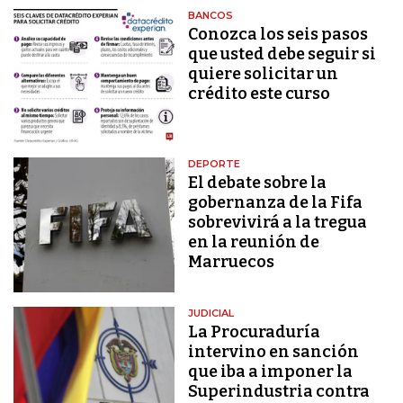
BANCOS
Conozca los seis pasos
que usted debe seguir si
quiere solicitar un
crédito este curso
DEPORTE
El debate sobre la
gobernanza de la Fifa
sobrevivirá a la tregua
en la reunión de
Marruecos
JUDICIAL
La Procuraduría
intervino en sanción
que iba a imponer la
Superindustria contra