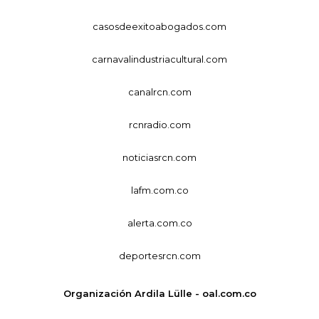
casosdeexitoabogados.com
carnavalindustriacultural.com
canalrcn.com
rcnradio.com
noticiasrcn.com
lafm.com.co
alerta.com.co
deportesrcn.com
Organización Ardila Lülle - oal.com.co