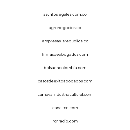
asuntoslegales.com.co
agronegocios.co
empresas.larepublica.co
firmasdeabogados.com
bolsaencolombia.com
casosdeexitoabogados.com
carnavalindustriacultural.com
canalrcn.com
rcnradio.com