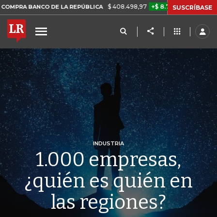
$ 408.498,97
+$ 8.753,81
+2,19%
CO DE LA REPÚBLICA
TASA DE
SUSCRÍBASE
INDUSTRIA
1.000 empresas,
¿quién es quién en
las regiones?