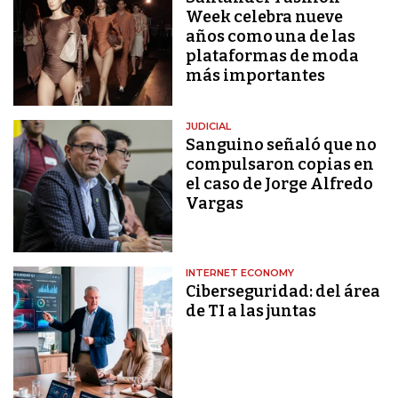
Week celebra nueve
años como una de las
plataformas de moda
más importantes
JUDICIAL
Sanguino señaló que no
compulsaron copias en
el caso de Jorge Alfredo
Vargas
INTERNET ECONOMY
Ciberseguridad: del área
de TI a las juntas