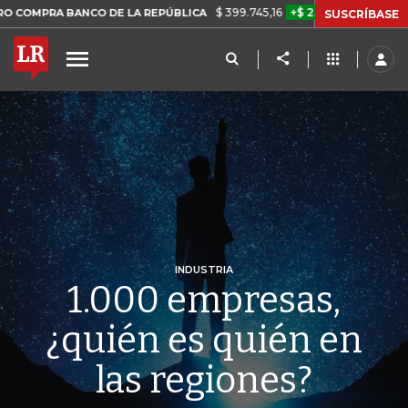
$ 399.745,16
+$ 2.295,71
+0,58%
BANCO DE LA REPÚBLICA
TASA 
SUSCRÍBASE
INDUSTRIA
1.000 empresas,
¿quién es quién en
las regiones?