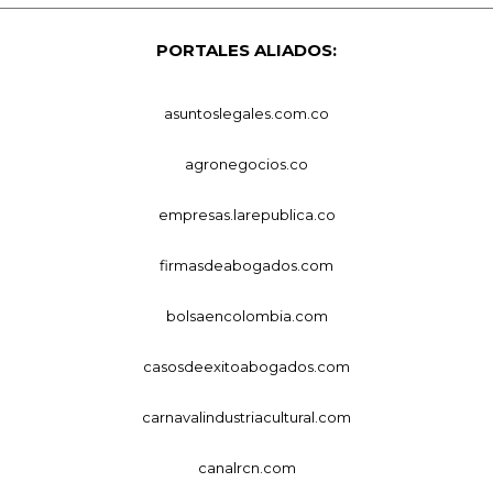
PORTALES ALIADOS:
asuntoslegales.com.co
agronegocios.co
empresas.larepublica.co
firmasdeabogados.com
bolsaencolombia.com
casosdeexitoabogados.com
carnavalindustriacultural.com
canalrcn.com