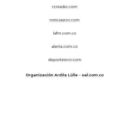
rcnradio.com
noticiasrcn.com
lafm.com.co
alerta.com.co
deportesrcn.com
Organización Ardila Lülle - oal.com.co