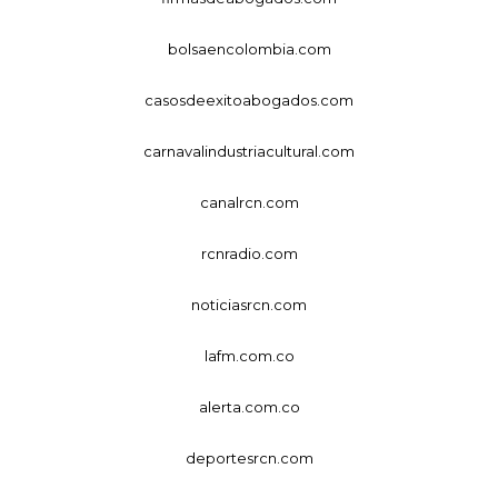
bolsaencolombia.com
casosdeexitoabogados.com
carnavalindustriacultural.com
canalrcn.com
rcnradio.com
noticiasrcn.com
lafm.com.co
alerta.com.co
deportesrcn.com