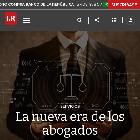
$ 408.498,97
+$ 8.753,81
+2,19%
A BANCO DE LA REPÚBLICA
TA
SUSCRÍBASE
SERVICIOS
La nueva era de los
abogados