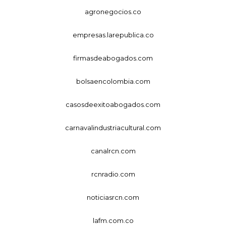
agronegocios.co
empresas.larepublica.co
firmasdeabogados.com
bolsaencolombia.com
casosdeexitoabogados.com
carnavalindustriacultural.com
canalrcn.com
rcnradio.com
noticiasrcn.com
lafm.com.co