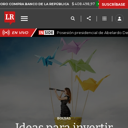
$ 408.498,97
+$ 8.753,81
+2,19%
RA BANCO DE LA REPÚBLICA
T
SUSCRÍBASE
EN VIVO
Posesión presidencial de Abelardo De 
BOLSAS