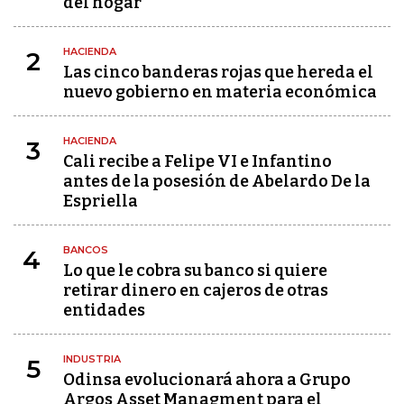
del hogar
HACIENDA
2
Las cinco banderas rojas que hereda el
nuevo gobierno en materia económica
HACIENDA
3
Cali recibe a Felipe VI e Infantino
antes de la posesión de Abelardo De la
Espriella
BANCOS
4
Lo que le cobra su banco si quiere
retirar dinero en cajeros de otras
entidades
INDUSTRIA
5
Odinsa evolucionará ahora a Grupo
Argos Asset Managment para el