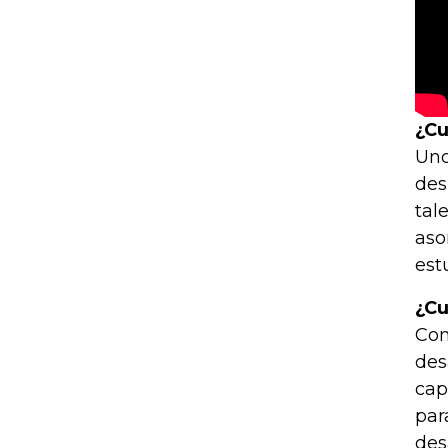
¿Cu
Uno
des
tal
aso
est
¿Cu
Con
des
cap
par
des