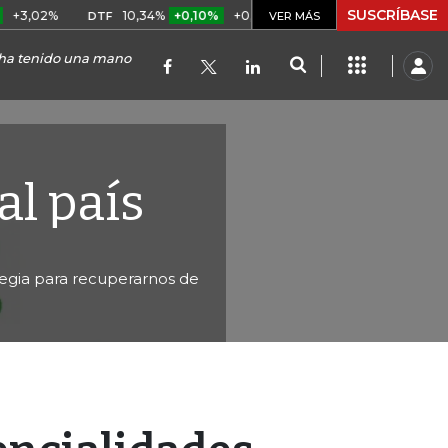
SUSCRÍBASE
%
10,34%
+0,10%
+0,98%
$ 417,01
+$ 0,05
+0,01%
DTF
UVR
VER MÁS
 ha tenido una mano
al país
tegia para recuperarnos de