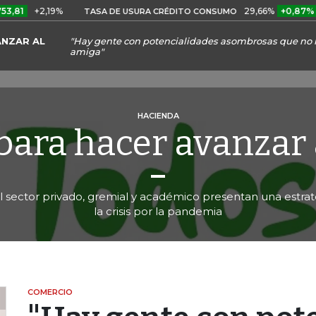
+2,19%
29,66%
+0,87%
+3,02
TASA DE USURA CRÉDITO CONSUMO
ANZAR AL
"Hay gente con potencialidades asombrosas que no
amiga"
HACIENDA
para hacer avanzar 
l sector privado, gremial y académico presentan una estra
la crisis por la pandemia
COMERCIO