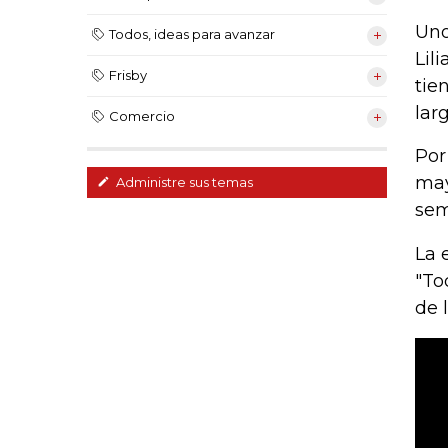
Uno
Todos, ideas para avanzar
Lil
Frisby
tie
lar
Comercio
Por
may
Administre sus temas
sem
La 
"To
de 