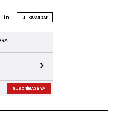
GUARDAR
ARA
Next slide
SUSCRÍBASE YA