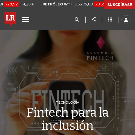
-1,26%
US$ 75,09
-US$ 0,24
-0,32%
PETRÓLEO WTI
CAFÉ CO
SUSCRÍBASE
TECNOLOGÍA
Fintech para la
inclusión