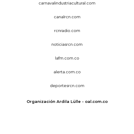
carnavalindustriacultural.com
canalrcn.com
rcnradio.com
noticiasrcn.com
lafm.com.co
alerta.com.co
deportesrcn.com
Organización Ardila Lülle - oal.com.co