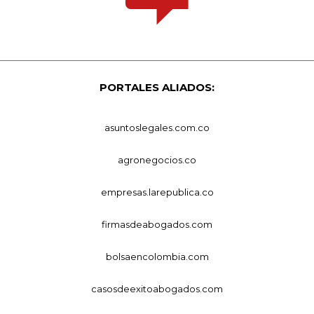
PORTALES ALIADOS:
asuntoslegales.com.co
agronegocios.co
empresas.larepublica.co
firmasdeabogados.com
bolsaencolombia.com
casosdeexitoabogados.com