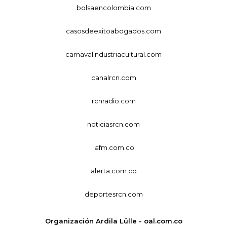
bolsaencolombia.com
casosdeexitoabogados.com
carnavalindustriacultural.com
canalrcn.com
rcnradio.com
noticiasrcn.com
lafm.com.co
alerta.com.co
deportesrcn.com
Organización Ardila Lülle - oal.com.co