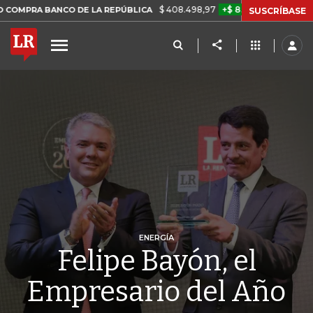
$ 408.498,97
+$ 8.753,81
+2,19%
 DE LA REPÚBLICA
TASA DE U
SUSCRÍBASE
ENERGÍA
Felipe Bayón, el
Empresario del Año