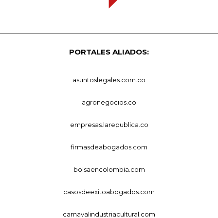
PORTALES ALIADOS:
asuntoslegales.com.co
agronegocios.co
empresas.larepublica.co
firmasdeabogados.com
bolsaencolombia.com
casosdeexitoabogados.com
carnavalindustriacultural.com