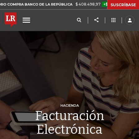
$ 408.498,97
+$ 8.753,81
+2,19%
RA BANCO DE LA REPÚBLICA
TA
SUSCRÍBASE
HACIENDA
Facturación
Electrónica