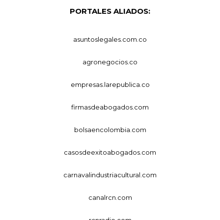
PORTALES ALIADOS:
asuntoslegales.com.co
agronegocios.co
empresas.larepublica.co
firmasdeabogados.com
bolsaencolombia.com
casosdeexitoabogados.com
carnavalindustriacultural.com
canalrcn.com
rcnradio.com