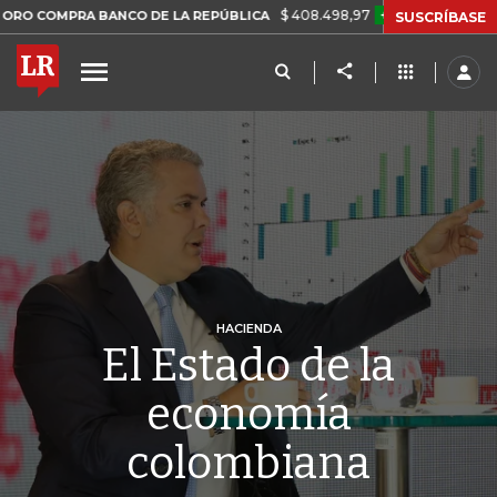
$ 408.498,97
+$ 8.753,81
+2,19%
PRA BANCO DE LA REPÚBLICA
SUSCRÍBASE
HACIENDA
El Estado de la
economía
colombiana