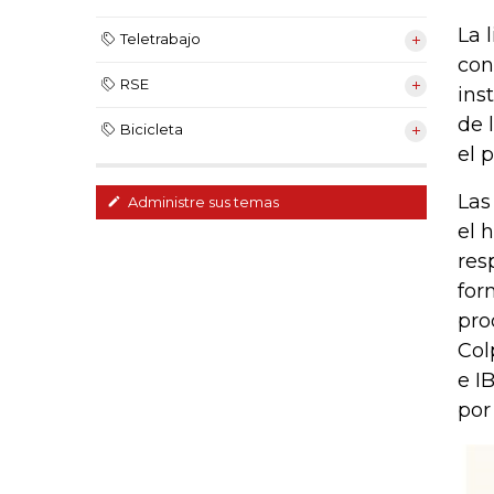
La 
Teletrabajo
con
RSE
ins
de 
Bicicleta
el 
Las
Administre sus temas
el 
res
for
pro
Col
e I
por