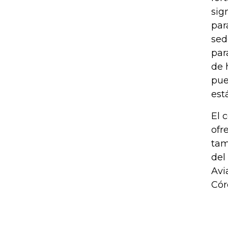
sig
par
sed
par
de 
pue
est
El 
ofr
tam
del
Avi
Cór