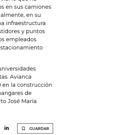
cos en sus camiones
ionalmente, en su
a infraestructura
stidores y puntos
 los empleados
 estacionamiento
universidades
etas. Avianca
 en la construcción
 hangares de
to José María
GUARDAR