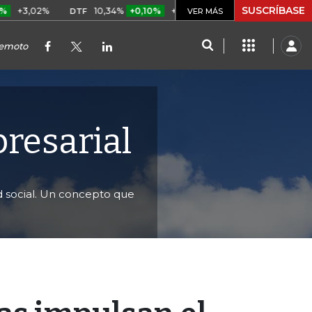
SUSCRÍBASE
%
10,34%
+0,10%
+0,98%
$ 416,86
+$ 0,05
+0,01
DTF
UVR
VER MÁS
remoto
resarial
d social. Un concepto que