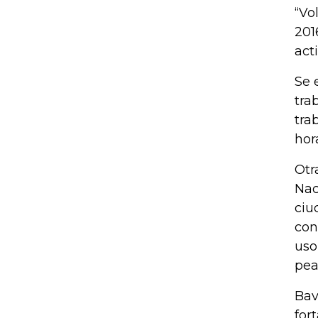
“Vo
201
act
Se 
tra
tra
hora
Otr
Nac
ciu
con
uso
pea
Bav
for