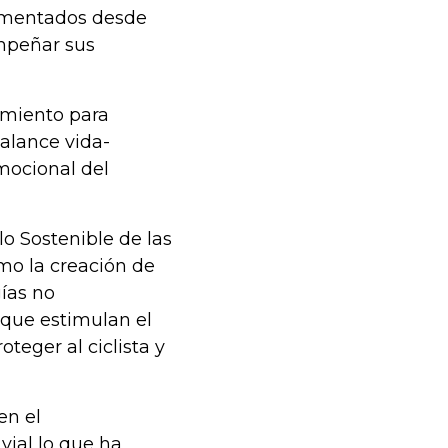
ementados desde
mpeñar sus
amiento para
alance vida-
emocional del
o Sostenible de las
mo la creación de
ías no
 que estimulan el
teger al ciclista y
en el
vial lo que ha