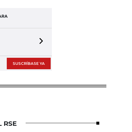
ARA
Next slide
SUSCRÍBASE YA
L RSE