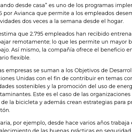
lando desde casa” es uno de los programas impl
6 por Avianca que permite a los empleados dese
ividades dos veces a la semana desde el hogar.
estima que 2.795 empleados han recibido entren
bajar remotamente; lo que les permite un mayor b
bajo. Así mismo, la compañía ofrece el beneficio 
rio flexible.
as empresas se suman a los Objetivos de Desarroll
iones Unidas con el fin de contribuir en temas co
dades sostenibles y la promoción del uso de energ
taminantes. Este es el caso de las organizaciones
 de la bicicleta y además crean estrategias para pro
tón.
aria, por ejemplo, desde hace varios años trabaja 
talecimiento de las buenas prácticas en seguridad 