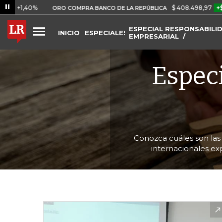
40%
$ 408.498,97
+$ 8.753,8
ORO COMPRA BANCO DE LA REPÚBLICA
ESPECIAL RESPONSABILI
INICIO
ESPECIALES
EMPRESARIAL
Especi
Conozca cuáles son las 
internacionales ex