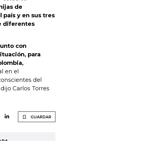
 hijas de
país y en sus tres
e diferentes
junto con
ituación, para
olombia,
l en el
onscientes del
dijo Carlos Torres
GUARDAR
ARA