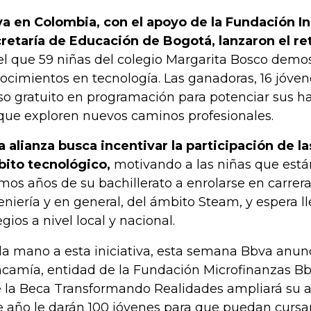
a en Colombia, con el apoyo de la Fundación Ins
retaría de Educación de Bogotá, lanzaron el 
el que 59 niñas del colegio Margarita Bosco demo
ocimientos en tecnología. Las ganadoras, 16 jóvene
so gratuito en programación para potenciar sus hab
que exploren nuevos caminos profesionales.
a alianza busca incentivar la participación de l
ito tecnológico,
motivando a las niñas que está
imos años de su bachillerato a enrolarse en carrer
eniería y en general, del ámbito Steam, y espera l
egios a nivel local y nacional.
la mano a esta iniciativa, esta semana Bbva anun
camía, entidad de la Fundación Microfinanzas B
 la Beca Transformando Realidades ampliará su al
e año le darán 100 jóvenes para que puedan cursa