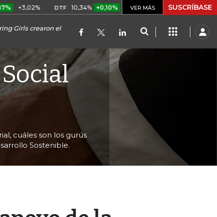
SUSCRÍBASE
,02%
10,34%
+0,10%
+0,98%
$ 417,01
+$ 0,05
+0,
DTF
VER MÁS
UVR
ng Girls crearon el
 Social
al, cuáles son los gurús
arrollo Sostenible.