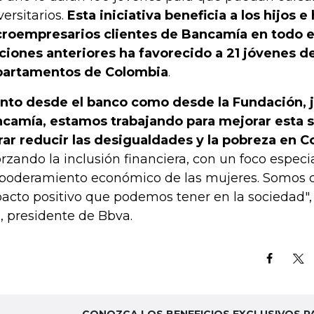
versitarios.
Esta iniciativa beneficia a los hijos e
roempresarios clientes de Bancamía en todo el 
ciones anteriores ha favorecido a 21 jóvenes d
artamentos de Colombia
.
nto desde el banco como desde la Fundación, 
camía, estamos trabajando para mejorar esta s
rar reducir las desigualdades y la pobreza en C
orzando la inclusión financiera, con un foco especia
oderamiento económico de las mujeres. Somos c
acto positivo que podemos tener en la sociedad", 
a, presidente de Bbva.
CONOZCA LOS BENEFICIOS EXCLUSIVOS P