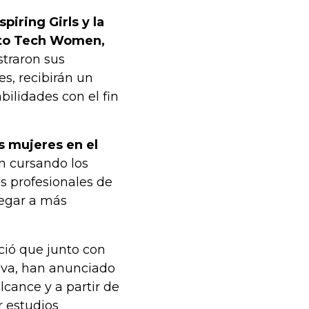
piring Girls y la
reto Tech Women,
straron sus
s, recibirán un
ilidades con el fin
as mujeres en el
n cursando los
as profesionales de
legar a más
ció que junto con
bva, han anunciado
cance y a partir de
r estudios