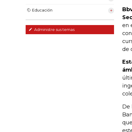
Bbv
Educación
Sec
en 
Administre sus temas
con
cur
de 
Est
ámb
últ
ing
col
De 
Ban
que
est