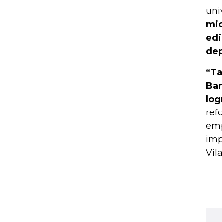
uni
mic
edi
dep
“Ta
Ban
log
ref
emp
imp
Vil