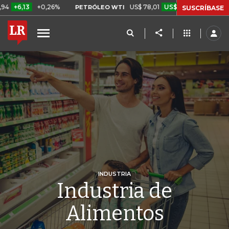
+0,26%
US$ 78,01
US$ 2,92
+3,89%
PETRÓLEO WTI
CAFÉ CO
SUSCRÍBASE
INDUSTRIA
Industria de
Alimentos