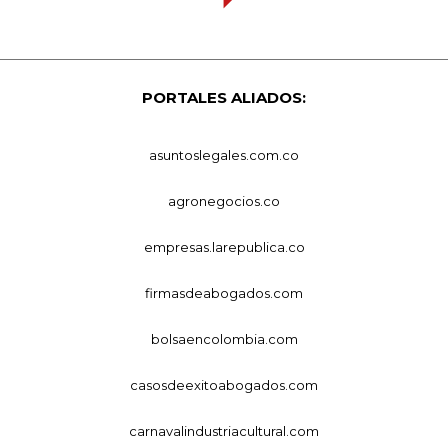
PORTALES ALIADOS:
asuntoslegales.com.co
agronegocios.co
empresas.larepublica.co
firmasdeabogados.com
bolsaencolombia.com
casosdeexitoabogados.com
carnavalindustriacultural.com