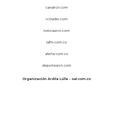
canalrcn.com
rcnradio.com
noticiasrcn.com
lafm.com.co
alerta.com.co
deportesrcn.com
Organización Ardila Lülle - oal.com.co