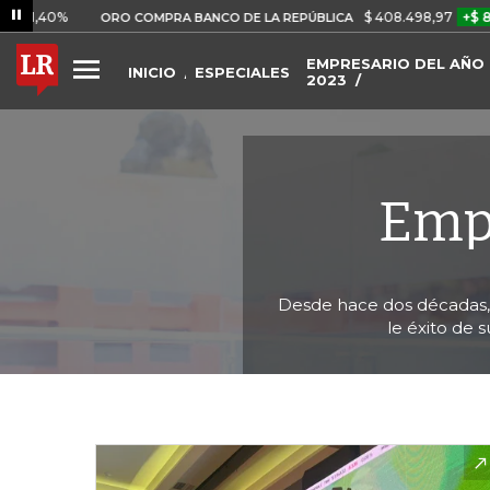
%
$ 408.498,97
+$ 8.753,81
ORO COMPRA BANCO DE LA REPÚBLICA
EMPRESARIO DEL AÑO 
INICIO
ESPECIALES
2023
Empr
Desde hace dos décadas, 
le éxito de 