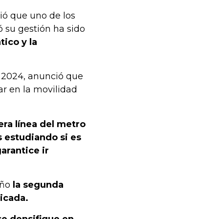
ió que uno de los
 su gestión ha sido
ico y la
d 2024, anunció que
ar en la movilidad
.
cera línea del metro
 estudiando si es
arantice ir
año
la segunda
icada.
se densifique en