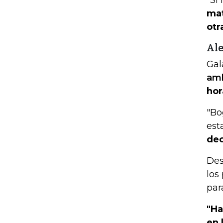
mat
otr
Ale
Gal
amb
hor
"Bo
est
dec
Des
los
par
"Ha
en 