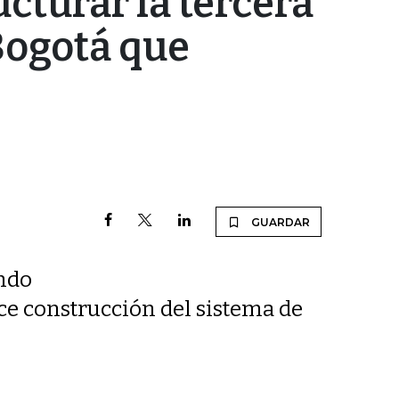
cturar la tercera
Bogotá que
GUARDAR
ando
ice construcción del sistema de