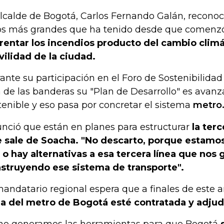
alcalde de Bogotá, Carlos Fernando Galán, reconoc
os más grandes que ha tenido desde que comenzó
rentar los incendios producto del cambio climát
ilidad de la ciudad.
ante su participación en el Foro de Sostenibilida
 de las banderas su "Plan de Desarrollo" es avanz
tenible y eso pasa por concretar el sistema
metro
nció que están en planes para estructurar
la ter
 sale de Soacha. "No descarto, porque estamos
 o hay alternativas a esa tercera línea que nos g
struyendo ese sistema de transporte".
mandatario regional espera que a finales de este 
ea del metro de Bogotá esté contratada y adjud
 no generamos las herramientas para que Bogotá