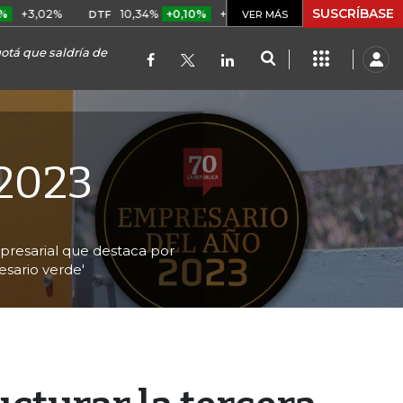
SUSCRÍBASE
2%
10,34%
+0,10%
+0,98%
$ 416,91
+$ 0,05
+0,01
DTF
UVR
VER MÁS
otá que saldría de
 2023
presarial que destaca por
esario verde'