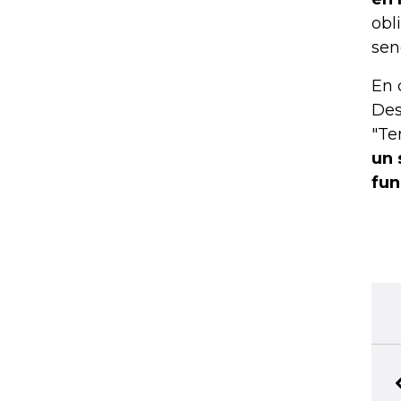
obl
sen
En 
Des
"Te
un 
fun