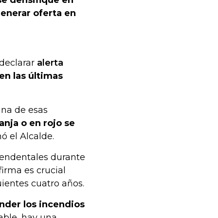
enerar oferta en
 declarar
alerta
en las últimas
una de esas
anja o en rojo se
mó el Alcalde.
cendentales durante
irma es crucial
uientes cuatro años.
nder los incendios
Cable, hay una