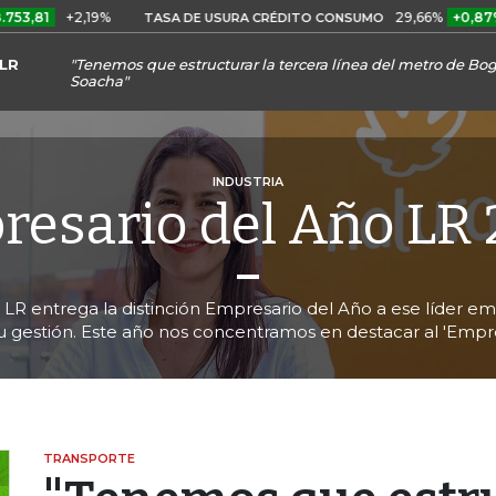
+2,19%
29,66%
+0,87%
+3,0
TASA DE USURA CRÉDITO CONSUMO
LR
"Tenemos que estructurar la tercera línea del metro de Bog
Soacha"
INDUSTRIA
esario del Año LR
LR entrega la distinción Empresario del Año a ese líder em
su gestión. Este año nos concentramos en destacar al 'Empr
TRANSPORTE