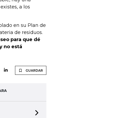
xistes, a los
plado en su Plan de
teria de residuos.
seo para que dé
y no está
GUARDAR
ARA
Next slide