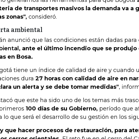
eria de transportes masivos la demanda va a g
as zonas",
consideró.
rta ambiental
án anunció que las condiciones están dadas para
iental,
ante el último incendio que se produjo 
as en Bosa.
gotá tiene un índice de calidad de aire y cuando 
aciones dura
27 horas con calidad de aire en nar
lara un alerta y se debe tomar medidas"
, infor
tacó que este ha sido uno de los temas más tras
 primeros
100 días de su Gobierno,
período que af
a lo que será el desarrollo de su gestión en los sig
y que hacer procesos de restauración, para ate
los cerros orientales.
El reto fue en el cerro del 