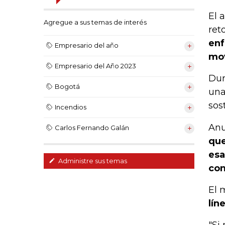
El 
Agregue a sus temas de interés
ret
enf
Empresario del año
mov
Empresario del Año 2023
Dur
Bogotá
una
sos
Incendios
Anu
Carlos Fernando Galán
que
esa
Administre sus temas
con
El 
lín
"Si