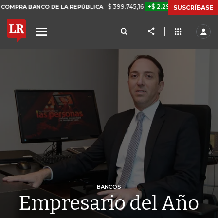
$ 399.745,16
+$ 2.295,71
+0,58%
O DE LA REPÚBLICA
TASA DE US
SUSCRÍBASE
BANCOS
Empresario del Año