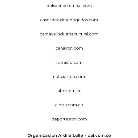
bolsaencolombia.com
casosdeexitoabogados.com
carnavalindustriacultural.com
canalrcn.com
rcnradio.com
noticiasrcn.com
lafm.com.co
alerta.com.co
deportesrcn.com
Organización Ardila Lülle - oal.com.co