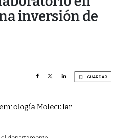
laboratorio en
una inversión de
GUARDAR
demiología Molecular
l el departamento