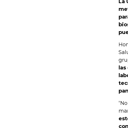
La 
met
par
bio
pue
Hom
Sal
gru
las
lab
tec
pan
“No
man
est
con