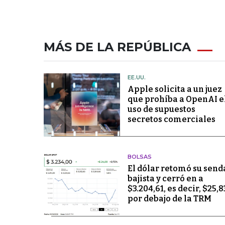
MÁS DE LA REPÚBLICA
EE.UU.
Apple solicita a un juez
que prohíba a OpenAI e
uso de supuestos
secretos comerciales
BOLSAS
El dólar retomó su send
bajista y cerró en a
$3.204,61, es decir, $25,8
por debajo de la TRM