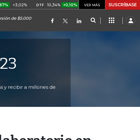
SUSCRÍBASE
,02%
10,34%
+0,10%
+0,98%
$ 416,81
+$ 0,05
+0,
DTF
VER MÁS
UVR
ersión de $5.000
023
 y recibir a millones de