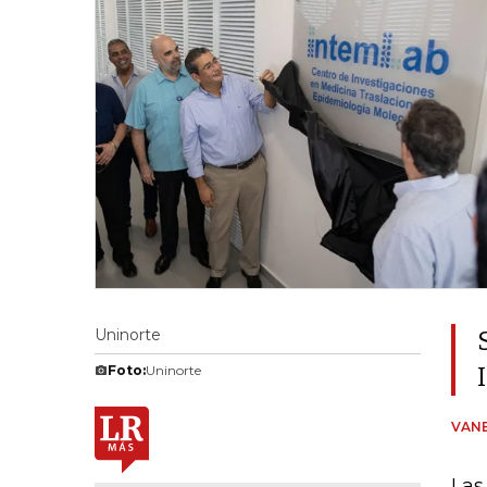
Uninorte
Foto:
Uninorte
VANE
Las