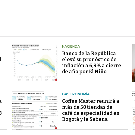
HACIENDA
Banco de la República
l
elevó su pronóstico de
inflación a 6,9% a cierre
de año por El Niño
GASTRONOMÍA
a
Coffee Master reunirá a
más de 50 tiendas de
3
café de especialidad en
Bogotá y la Sabana