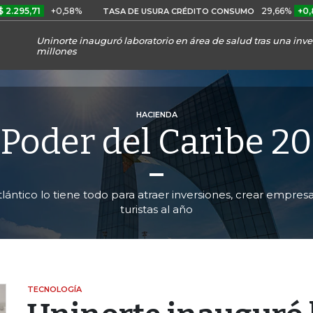
+0,58%
29,66%
+0,87%
+3
TASA DE USURA CRÉDITO CONSUMO
Uninorte inauguró laboratorio en área de salud tras una inv
millones
HACIENDA
 Poder del Caribe 2
ántico lo tiene todo para atraer inversiones, crear empresas
turistas al año
TECNOLOGÍA