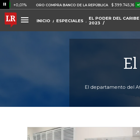
,01%
$ 399.745,16
+$ 2.295,71
ORO COMPRA BANCO DE LA REPÚBLICA
EL PODER DEL CARIBE
INICIO
ESPECIALES
2023
El
El departamento del Atl