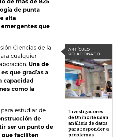
cio de más de 825
logía de punta
e alta
s emergentes que
sión Ciencias de la
ARTÍCULO
RELACIONADO
 para cualquier
laboración.
Una de
es que gracias a
la capacidad
ones como la
 para estudiar de
Investigadores
de Uninorte usan
nstrucción de
análisis de datos
tir ser un punto de
para responder a
 que faciliten
problemas