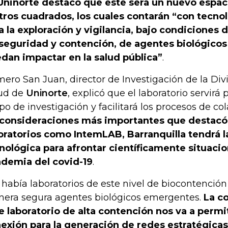
Uninorte destacó que este será un nuevo espa
ros cuadrados, los cuales contarán “con tecno
a la exploración y vigilancia, bajo condiciones d
seguridad y contención, de agentes biológico
dan impactar en la salud pública”
.
ero San Juan, director de Investigación de la Divi
ud de
Uninorte
, explicó que el laboratorio servirá
po de investigación y facilitará los procesos de co
 consideraciones más importantes que destacó 
oratorios como IntemLAB, Barranquilla tendrá 
nológica para afrontar científicamente situaci
demia del covid-19
.
 había laboratorios de este nivel de biocontención
era segura agentes biológicos emergentes.
La co
e laboratorio de alta contención nos va a permi
exión para la generación de redes estratégicas