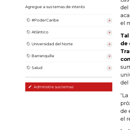
del
Agregue a sus temas de interés
aca
#PoderCaribe
el 
Atlántico
Tal
de 
Universidad del Norte
Tra
Barranquilla
com
sum
Salud
uni
del
Administre sus temas
“La
pró
de 
el 