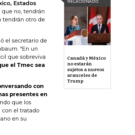
RELACIONADO
xico, Estados
os que no, tendrán
n tendrán otro de
ó el secretario de
inbaum. "En un
cil que sobreviva
Canadá y México
no estarán
 que el Tmec sea
sujetos a nuevos
aranceles de
Trump
conversando con
nas presentes en
ando que los
con el tratado
cano en su