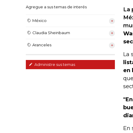
Agregue a sus temas de interés
La 
Méx
México
mun
Was
Claudia Sheinbaum
sec
Aranceles
La 
lis
Administre sus temas
en 
que
sec
"En
bue
dia
En 