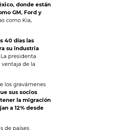
éxico, donde están
omo GM, Ford y
as como Kia,
s 40 días las
a su industria
La presidenta
 ventaja de la
ue los gravámenes
ue sus socios
tener la migración
bajan a 12% desde
s de países