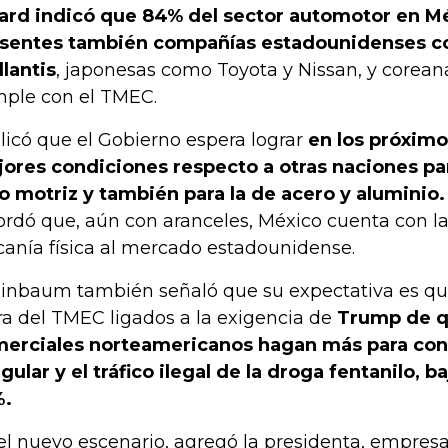
ard indicó que 84% del sector automotor en M
sentes también compañías estadounidenses c
llantis
, japonesas como Toyota y Nissan, y corean
ple con el TMEC.
licó que el Gobierno espera lograr
en los próximo
ores condiciones respecto a otras naciones par
o motriz y también para la de acero y aluminio.
ordó que, aún con aranceles, México cuenta con la
canía física al mercado estadounidense.
inbaum también señaló que su expectativa es q
ra del TMEC ligados a la exigencia de
Trump de q
erciales norteamericanos hagan más para con
egular y el tráfico ilegal de la droga fentanilo, 
%.
el nuevo escenario, agregó la presidenta, empresa