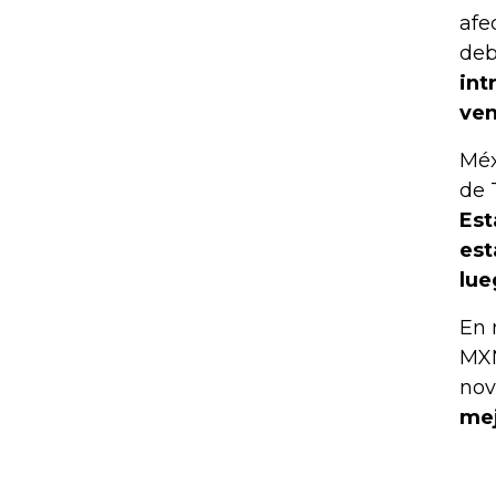
afe
deb
int
ven
Méx
de 
Est
est
lue
En 
MXN
nov
mej