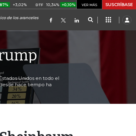
SUSCRÍBASE
,02%
10,34%
+0,10%
+0,98%
$ 416,96
+$ 0,05
+0,
DTF
VER MÁS
UVR
co de los aranceles
Trump
Estados Unidos en todo el
 desde hace tiempo ha