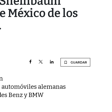
a Sheinbaum
e México de los
.
GUARDAR
ón
e automóviles alemanas
edes Benz y BMW