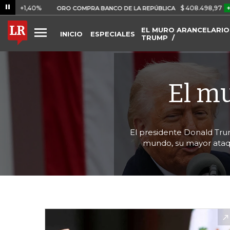
40%
$ 408.498,97
+$ 8.753,8
ORO COMPRA BANCO DE LA REPÚBLICA
EL MURO ARANCELARIO
INICIO
ESPECIALES
TRUMP
El m
El presidente Donald Tru
mundo, su mayor ataq