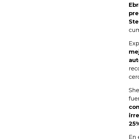
Ebr
pre
Ste
cum
Exp
mej
aut
rec
cer
She
fue
com
irr
25
En 