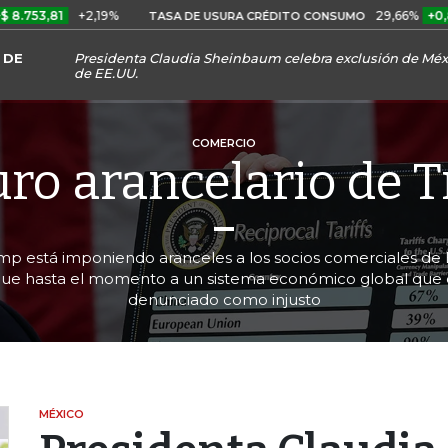
1
+2,19%
29,66%
+0,87%
+3
TASA DE USURA CRÉDITO CONSUMO
 DE
Presidenta Claudia Sheinbaum celebra exclusión de Méxi
de EE.UU.
COMERCIO
uro arancelario de 
mp está imponiendo aranceles a los socios comerciales de 
ue hasta el momento a un sistema económico global que
denunciado como injusto
MÉXICO