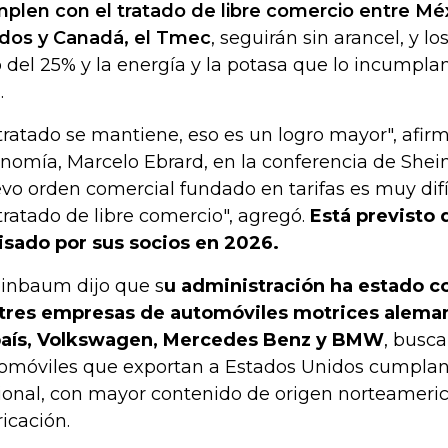
plen con el tratado de libre comercio entre Mé
dos y Canadá, el Tmec
, seguirán sin arancel, y l
 del 25% y la energía y la potasa que lo incumpla
.
 tratado se mantiene, eso es un logro mayor", afirm
nomía, Marcelo Ebrard, en la conferencia de She
vo orden comercial fundado en tarifas es muy difí
tratado de libre comercio", agregó.
Está previsto
isado por sus socios en 2026.
inbaum dijo que s
u administración ha estado 
 tres empresas de automóviles motrices alema
país, Volkswagen, Mercedes Benz y BMW
, busc
omóviles que exportan a Estados Unidos cumplan 
ional, con mayor contenido de origen norteameri
ricación.