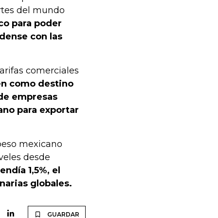
artes del mundo
ico para poder
dense con las
arifas comerciales
en como destino
 de empresas
ano para exportar
l peso mexicano
veles desde
endía 1,5%, el
arias globales.
GUARDAR