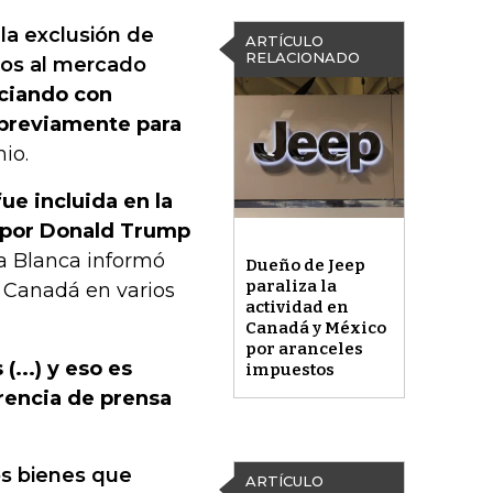
la exclusión de
ARTÍCULO
RELACIONADO
dos al mercado
ociando con
 previamente para
io.
ue incluida en la
s por Donald Trump
sa Blanca informó
Dueño de Jeep
paraliza la
 Canadá en varios
actividad en
Canadá y México
por aranceles
...) y eso es
impuestos
erencia de prensa
os bienes que
ARTÍCULO