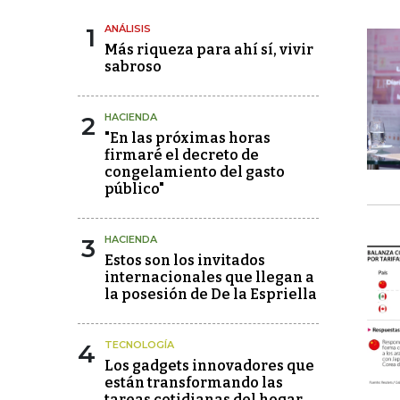
1
ANÁLISIS
Más riqueza para ahí sí, vivir
sabroso
2
HACIENDA
"En las próximas horas
firmaré el decreto de
congelamiento del gasto
público"
3
HACIENDA
Estos son los invitados
internacionales que llegan a
la posesión de De la Espriella
4
TECNOLOGÍA
Los gadgets innovadores que
están transformando las
tareas cotidianas del hogar