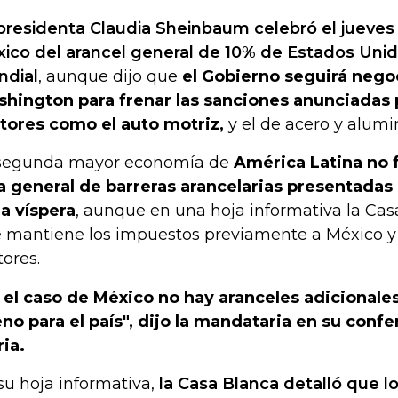
presidenta Claudia Sheinbaum celebró el jueves 
ico del arancel general de 10% de Estados Uni
dial
, aunque dijo que
el Gobierno seguirá neg
hington para frenar las sanciones anunciadas
tores como el auto motriz,
y el de acero y alumin
segunda mayor economía de
América Latina no f
ta general de barreras arancelarias presentada
la víspera
, aunque en una hoja informativa la Ca
 mantiene los impuestos previamente a México y
tores.
 el caso de México no hay aranceles adicionales (
no para el país", dijo la mandataria en su conf
ria.
su hoja informativa,
la Casa Blanca detalló que l