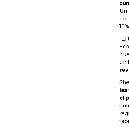
cum
Uni
uno
10%
"El
Eco
nue
un 
rev
She
las
el 
aut
reg
fab