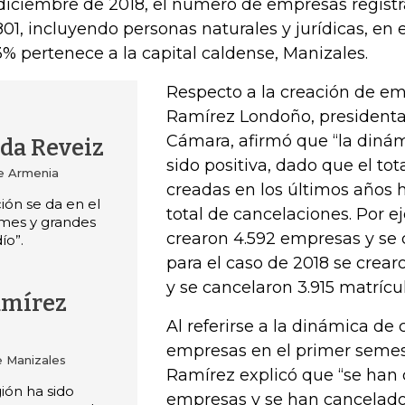
diciembre de 2018, el número de empresas regist
801, incluyendo personas naturales y jurídicas, en 
3% pertenece a la capital caldense, Manizales.
Respecto a la creación de em
Ramírez Londoño, presidenta 
Cámara, afirmó que “la dinám
ada Reveiz
sido positiva, dado que el to
de Armenia
creadas en los últimos años h
ión se da en el
total de cancelaciones. Por e
mes y grandes
crearon 4.592 empresas y se 
ío”.
para el caso de 2018 se crea
y se cancelaron 3.915 matrícul
amírez
Al referirse a la dinámica de
empresas en el primer semes
e Manizales
Ramírez explicó que “se han 
ión ha sido
empresas y se han cancelado 