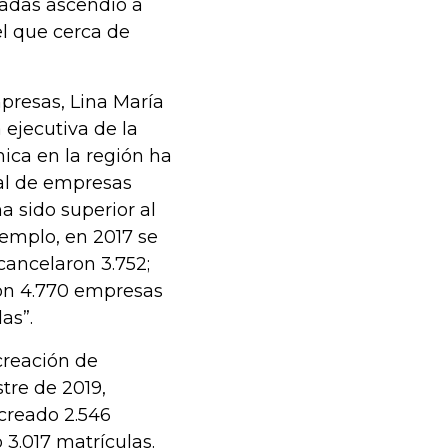
radas ascendió a
el que cerca de
presas, Lina María
ejecutiva de la
ica en la región ha
tal de empresas
a sido superior al
jemplo, en 2017 se
cancelaron 3.752;
ron 4.770 empresas
as”.
 creación de
tre de 2019,
creado 2.546
3.017 matrículas.