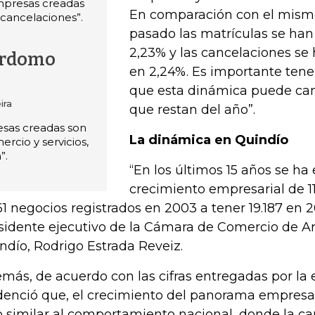
empresas creadas
En comparación con el mismo
 cancelaciones”.
pasado las matrículas se ha
2,23% y las cancelaciones s
erdomo
en 2,24%. Es importante tene
que esta dinámica puede ca
ira
que restan del año”.
sas creadas son
La dinámica en Quindío
rcio y servicios,
”.
“En los últimos 15 años se ha
crecimiento empresarial de 
61 negocios registrados en 2003 a tener 19.187 en 20
sidente ejecutivo de la Cámara de Comercio de A
ndío, Rodrigo Estrada Reveiz.
más, de acuerdo con las cifras entregadas por la 
denció que, el crecimiento del panorama empresa
o similar al comportamiento nacional, donde la c