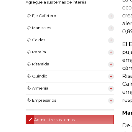
Agregue a sus temas de interés
eco
cre
Eje Cafetero
ale
Manizales
0,8
Caldas
El 
puj
Pereira
emp
Risaralda
cám
Ris
Quindío
Cal
Armenia
emp
res
Empresarios
Man
Administre sus temas
De 