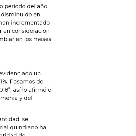
 periodo del año
n disminuido en
e han incrementado
r en consideración
mbiar en los meses
 evidenciado un
111%. Pasamos de
18”, así lo afirmó el
rmenia y del
entidad, se
rial quindiano ha
antidad de