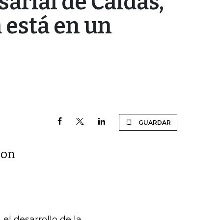
arial de Caldas,
 está en un
e
GUARDAR
son
el desarrollo de la