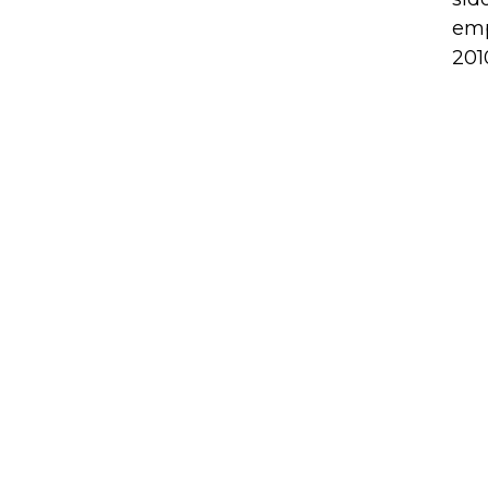
emp
201