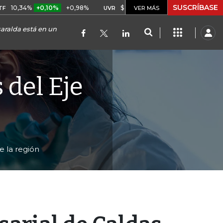
SUSCRÍBASE
+0,10%
+0,98%
$ 416,86
+$ 0,05
+0,01%
US$
UVR
VER MÁS
BITCOIN
aralda está en un
del Eje
e la región