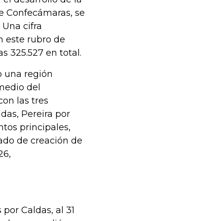
e Confecámaras, se
 Una cifra
n este rubro de
s 325.527 en total.
o una región
medio del
on las tres
das, Pereira por
tos principales,
dado de creación de
26,
por Caldas, al 31