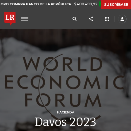
$ 408.498,97
+$ 8.753,81
+2,19%
PRA BANCO DE LA REPÚBLICA
T
SUSCRÍBASE
HACIENDA
Davos 2023