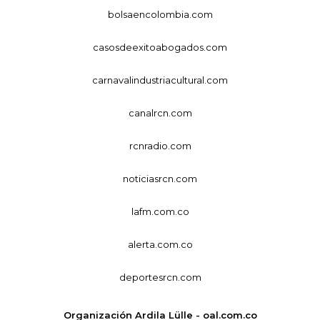
bolsaencolombia.com
casosdeexitoabogados.com
carnavalindustriacultural.com
canalrcn.com
rcnradio.com
noticiasrcn.com
lafm.com.co
alerta.com.co
deportesrcn.com
Organización Ardila Lülle - oal.com.co