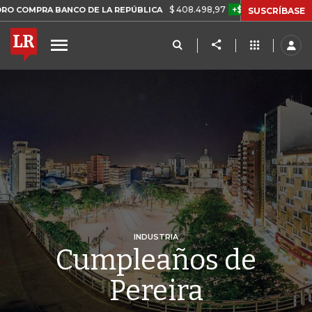
$ 408.498,97
+$ 8.753,81
+2,19%
A BANCO DE LA REPÚBLICA
TA
SUSCRÍBASE
INDUSTRIA
Cumpleaños de
Pereira