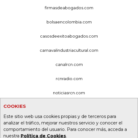
firmasdeabogados.com
bolsaencolombia.com
casosdeexitoabogados.com
carnavalindustriacultural.com
canalrcn.com
rcnradio.com
noticiasrcn.com
COOKIES
lafm.com.co
Este sitio web usa cookies propias y de terceros para
alerta.com.co
analizar el tráfico, mejorar nuestros servicio y conocer el
comportamiento del usuario. Para conocer más, acceda a
deportesrcn.com
nuestra
Política de Cookies
.