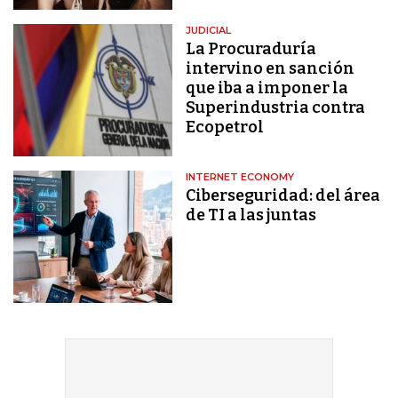
JUDICIAL
La Procuraduría
intervino en sanción
que iba a imponer la
Superindustria contra
Ecopetrol
INTERNET ECONOMY
Ciberseguridad: del área
de TI a las juntas