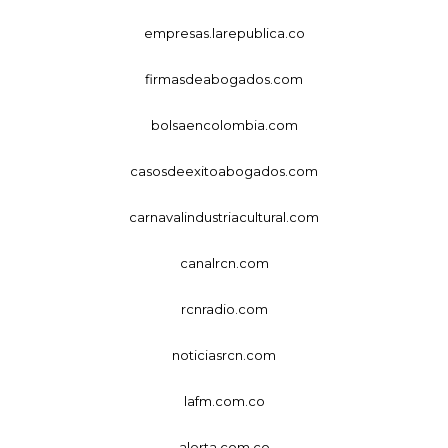
empresas.larepublica.co
firmasdeabogados.com
bolsaencolombia.com
casosdeexitoabogados.com
carnavalindustriacultural.com
canalrcn.com
rcnradio.com
noticiasrcn.com
lafm.com.co
alerta.com.co