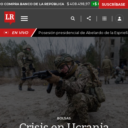
$ 408.498,97
+$ 8.753,81
+2,19%
ANCO DE LA REPÚBLICA
TASA 
SUSCRÍBASE
EN VIVO
Posesión presidencial de Abelardo de la Espriell
BOLSAS