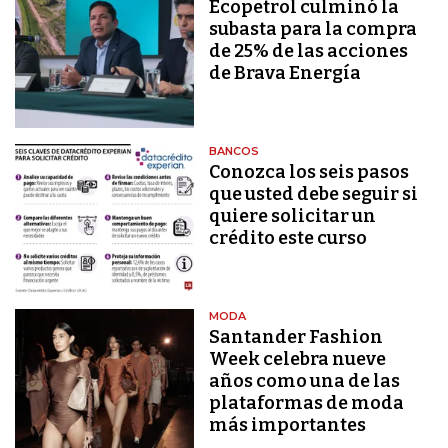
Ecopetrol culminó la
subasta para la compra
de 25% de las acciones
de Brava Energía
BANCOS
Conozca los seis pasos
que usted debe seguir si
quiere solicitar un
crédito este curso
MODA
Santander Fashion
Week celebra nueve
años como una de las
plataformas de moda
más importantes