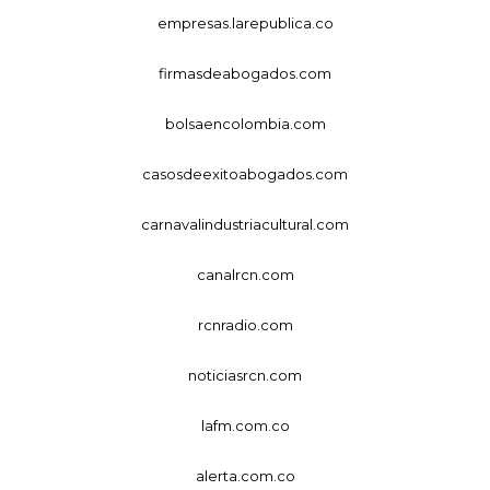
empresas.larepublica.co
firmasdeabogados.com
bolsaencolombia.com
casosdeexitoabogados.com
carnavalindustriacultural.com
canalrcn.com
rcnradio.com
noticiasrcn.com
lafm.com.co
alerta.com.co