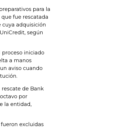
preparativos para la
d que fue rescatada
e cuya adquisición
 UniCredit, según
 proceso iniciado
elta a manos
á un aviso cuando
tución.
l rescate de Bank
 octavo por
e la entidad,
 fueron excluidas