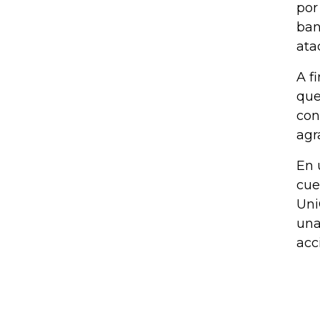
por
ban
ata
A f
que
con
agr
En 
cue
Uni
una
acc