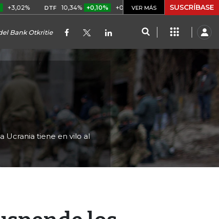
SUSCRÍBASE
2%
10,34%
+0,10%
+0,98%
$ 416,96
+$ 0,05
+0,01
DTF
UVR
VER MÁS
del Bank Otkritie
 Ucrania tiene en vilo al