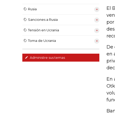
El 
Rusia
ven
Sanciones a Rusia
por
des
Tensión en Ucrania
rec
Toma de Ucrania
De 
en 
Administre sus temas
pri
dec
En 
Otk
vol
fun
Ban