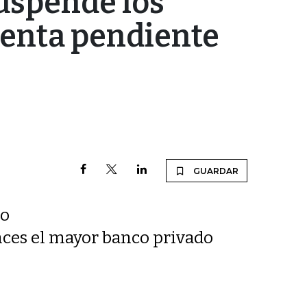
suspende los
venta pendiente
GUARDAR
io
onces el mayor banco privado