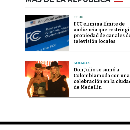
EE.UU.
FCC elimina límite de
audiencia que restringí
propiedad de canales d
televisión locales
SOCIALES
Don Julio se sumó a
Colombiamoda con una
celebración en la ciuda
de Medellín