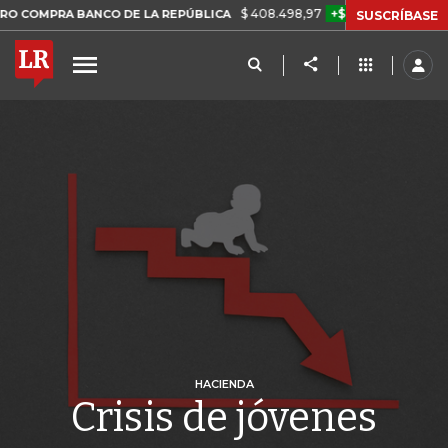
$ 408.498,97
+$ 8.753,81
+2,19%
A BANCO DE LA REPÚBLICA
TAS
SUSCRÍBASE
HACIENDA
Crisis de jóvenes