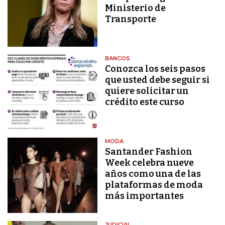
Ministerio de
Transporte
BANCOS
Conozca los seis pasos
que usted debe seguir si
quiere solicitar un
crédito este curso
MODA
Santander Fashion
Week celebra nueve
años como una de las
plataformas de moda
más importantes
JUDICIAL