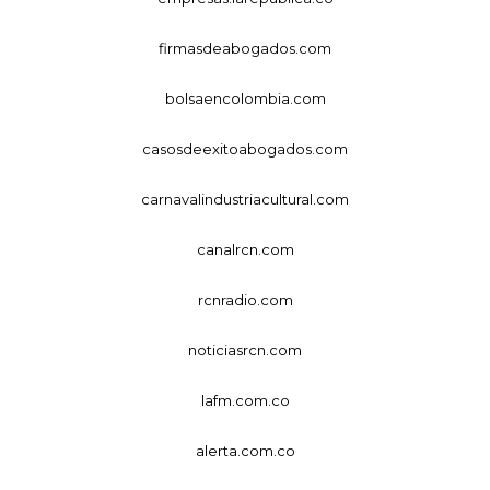
firmasdeabogados.com
bolsaencolombia.com
casosdeexitoabogados.com
carnavalindustriacultural.com
canalrcn.com
rcnradio.com
noticiasrcn.com
lafm.com.co
alerta.com.co