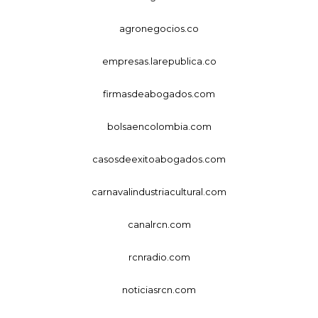
agronegocios.co
empresas.larepublica.co
firmasdeabogados.com
bolsaencolombia.com
casosdeexitoabogados.com
carnavalindustriacultural.com
canalrcn.com
rcnradio.com
noticiasrcn.com