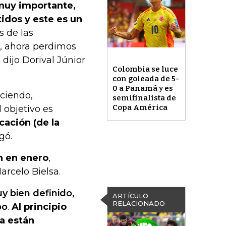
muy importante,
idos y este es un
s de las
o, ahora perdimos
dijo Dorival Júnior
Colombia se luce
con goleada de 5-
0 a Panamá y es
ciendo,
semifinalista de
Copa América
 objetivo es
cación (de la
gó.
n en enero
,
arcelo Bielsa.
y bien definido,
ARTÍCULO
RELACIONADO
po
.
Al principio
ra están