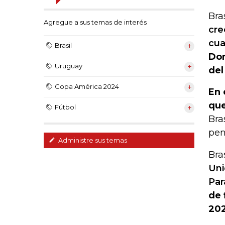
Bra
Agregue a sus temas de interés
cre
cua
Brasil
Dor
Uruguay
del
Copa América 2024
En 
que
Fútbol
Bra
pen
Administre sus temas
Bra
Uni
Par
de 
202