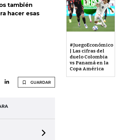
ros también
ra hacer esas
#JuegoEconómico
| Las cifras del
duelo Colombia
vs Panamá en la
Copa América
GUARDAR
ARA
Next slide