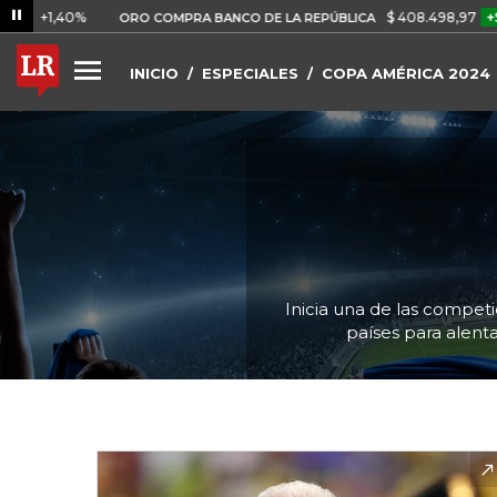
0%
$ 408.498,97
+$ 8.753,81
ORO COMPRA BANCO DE LA REPÚBLICA
INICIO
ESPECIALES
COPA AMÉRICA 2024
Inicia una de las compet
países para alenta