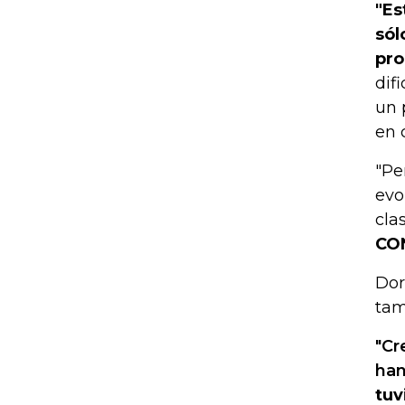
"Es
sól
pro
dif
un 
en 
"Pe
evo
cla
CO
Dor
tam
"Cr
han
tuv