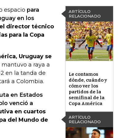
ho espacio
para
ARTÍCULO
RELACIONADO
uguay en los
el director técnico
ias para la Copa
mérica, Uruguay se
o mantuvo a raya a
-2 en la tanda de
Le contamos
dónde, cuándo y
tará a Colombia.
cómo ver los
partidos de la
puta en Estados
semifinal de la
olo venció a
Copa América
tiva en cuartos
ARTÍCULO
opa del Mundo de
RELACIONADO