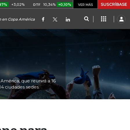
SUSCRÍBASE
02%
10,34%
+0,10%
+0,98%
$ 417,01
+$ 0,05
+0,0
DTF
VER MÁS
UVR
ión en Copa América
4
América, que reunirá a 16
 14 ciudades sedes.