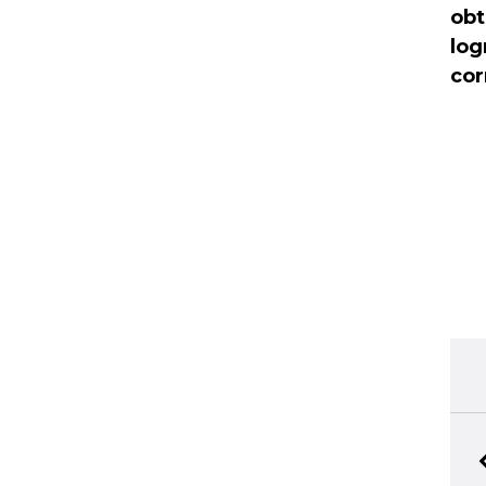
obt
log
cor