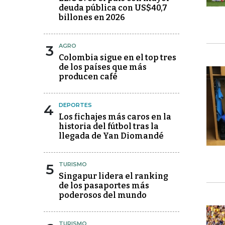
deuda pública con US$40,7
billones en 2026
3
AGRO
Colombia sigue en el top tres
de los países que más
producen café
4
DEPORTES
Los fichajes más caros en la
historia del fútbol tras la
llegada de Yan Diomandé
5
TURISMO
Singapur lidera el ranking
de los pasaportes más
poderosos del mundo
TURISMO