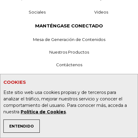
Sociales
Videos
MANTÉNGASE CONECTADO
Mesa de Generación de Contenidos
Nuestros Productos
Contáctenos
Aviso de privacidad
COOKIES
Términos y Condiciones
Este sitio web usa cookies propias y de terceros para
analizar el tráfico, mejorar nuestros servicio y conocer el
Política de Tratamiento de Información
comportamiento del usuario. Para conocer más, acceda a
nuestra
Política de Cookies
.
Política de Cookies
ENTENDIDO
Superintendencia de Industria y Comercio
TEMAS DE INTERÉS