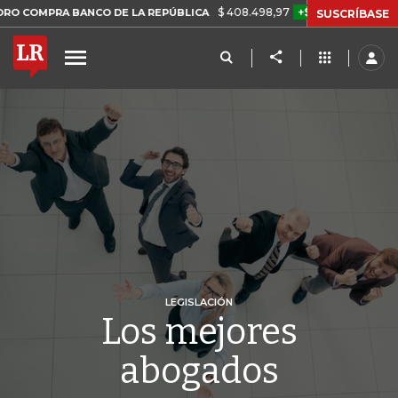
$ 408.498,97
+$ 8.753,81
+2,19%
A BANCO DE LA REPÚBLICA
TA
SUSCRÍBASE
LEGISLACIÓN
Los mejores
abogados