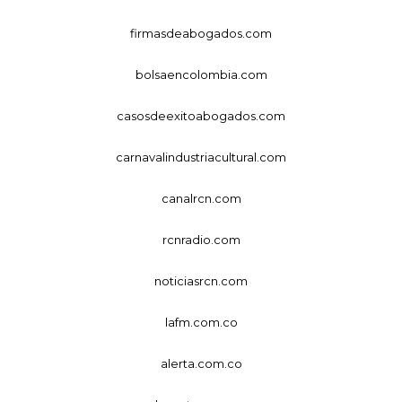
firmasdeabogados.com
bolsaencolombia.com
casosdeexitoabogados.com
carnavalindustriacultural.com
canalrcn.com
rcnradio.com
noticiasrcn.com
lafm.com.co
alerta.com.co