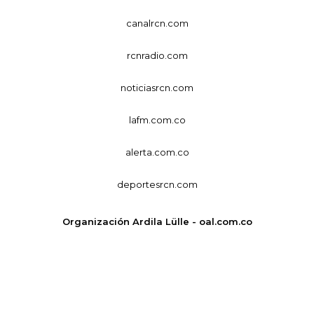
canalrcn.com
rcnradio.com
noticiasrcn.com
lafm.com.co
alerta.com.co
deportesrcn.com
Organización Ardila Lülle - oal.com.co