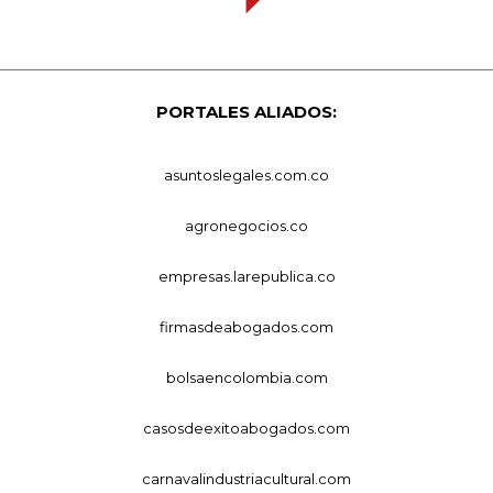
PORTALES ALIADOS:
asuntoslegales.com.co
agronegocios.co
empresas.larepublica.co
firmasdeabogados.com
bolsaencolombia.com
casosdeexitoabogados.com
carnavalindustriacultural.com